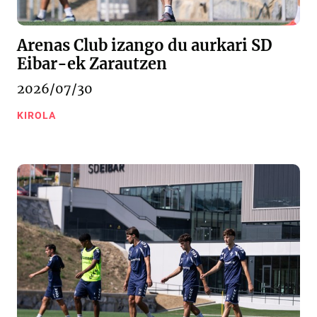
Arenas Club izango du aurkari SD
Eibar-ek Zarautzen
2026/07/30
KIROLA