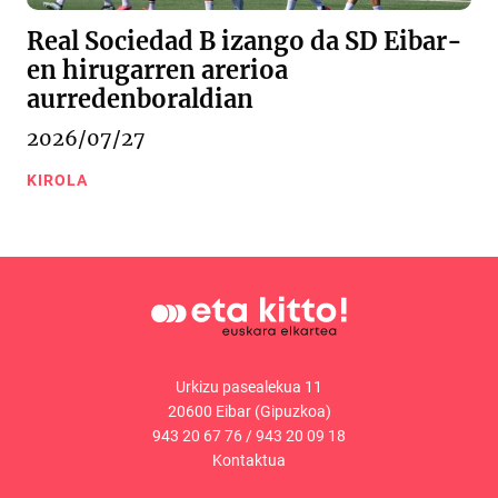
Real Sociedad B izango da SD Eibar-
en hirugarren arerioa
aurredenboraldian
2026/07/27
KIROLA
Urkizu pasealekua 11
20600 Eibar (Gipuzkoa)
943 20 67 76
/
943 20 09 18
Kontaktua