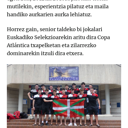
mutilekin, esperientzia pilatuz eta maila
handiko aurkarien aurka lehiatuz.
Horrez gain, senior taldeko bi jokalari
Euskadiko Selekzioarekin aritu dira Copa
Atlántica txapelketan eta zilarrezko
dominarekin itzuli dira etxera.