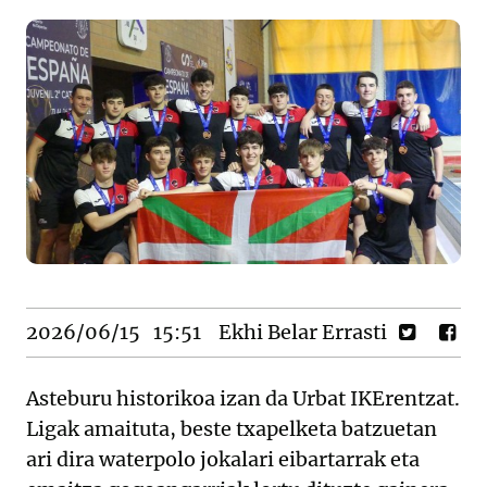
2026/06/15
15:51
Ekhi Belar Errasti
Asteburu historikoa izan da Urbat IKErentzat.
Ligak amaituta, beste txapelketa batzuetan
ari dira waterpolo jokalari eibartarrak eta