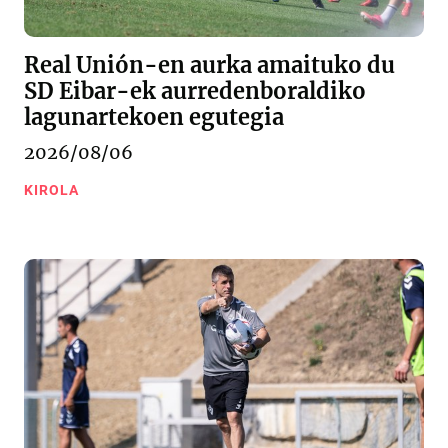
Real Unión-en aurka amaituko du
SD Eibar-ek aurredenboraldiko
lagunartekoen egutegia
2026/08/06
KIROLA