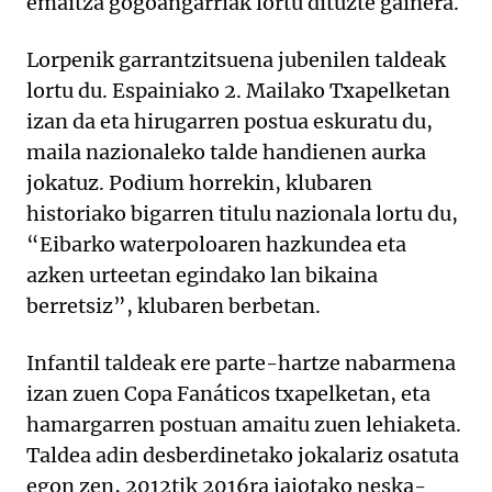
emaitza gogoangarriak lortu dituzte gainera.
Lorpenik garrantzitsuena jubenilen taldeak
lortu du. Espainiako 2. Mailako Txapelketan
izan da eta hirugarren postua eskuratu du,
maila nazionaleko talde handienen aurka
jokatuz. Podium horrekin, klubaren
historiako bigarren titulu nazionala lortu du,
“Eibarko waterpoloaren hazkundea eta
azken urteetan egindako lan bikaina
berretsiz”, klubaren berbetan.
Infantil taldeak ere parte-hartze nabarmena
izan zuen Copa Fanáticos txapelketan, eta
hamargarren postuan amaitu zuen lehiaketa.
Taldea adin desberdinetako jokalariz osatuta
egon zen, 2012tik 2016ra jaiotako neska-