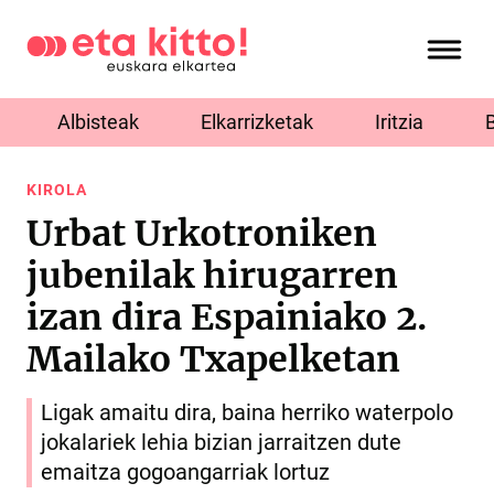
Albisteak
Elkarrizketak
Iritzia
KIROLA
Urbat Urkotroniken
jubenilak hirugarren
izan dira Espainiako 2.
Mailako Txapelketan
Ligak amaitu dira, baina herriko waterpolo
jokalariek lehia bizian jarraitzen dute
emaitza gogoangarriak lortuz