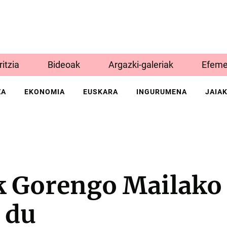
Iritzia
Bideoak
Argazki-galeriak
Efeme
ZA
EKONOMIA
EUSKARA
INGURUMENA
JAIA
k Gorengo Mailako 
i du