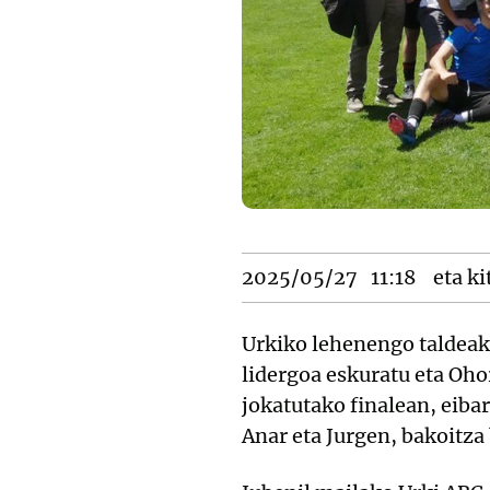
2025/05/27
11:18
eta ki
Urkiko lehenengo taldeak
lidergoa eskuratu eta Oh
jokatutako finalean, eiba
Anar eta Jurgen, bakoitza