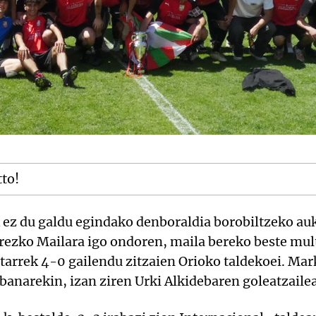
tto!
 ez du galdu egindako denboraldia borobiltzeko au
orezko Mailara igo ondoren, maila bereko beste mul
rtarrek 4-0 gailendu zitzaien Orioko taldekoei. Mark
 banarekin, izan ziren Urki Alkidebaren goleatzaile