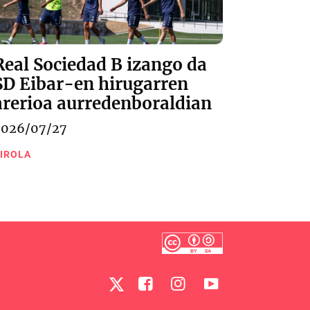
Real Sociedad B izango da
SD Eibar-en hirugarren
arerioa aurredenboraldian
2026/07/27
IROLA