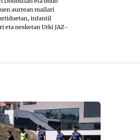
ri Donostian eta ondo
uen aurrean mailari
rtiduetan, infantil
ri eta nesketan Urki JAZ-