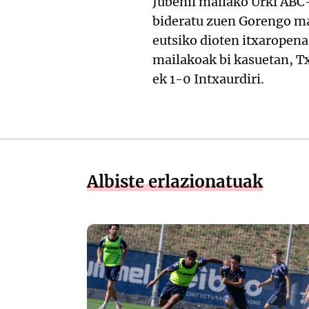
Jubenil mailako Urki ABC-
bideratu zuen Gorengo ma
eutsiko dioten itxaropena
mailakoak bi kasuetan, Tx
ek 1-0 Intxaurdiri.
Albiste erlazionatuak