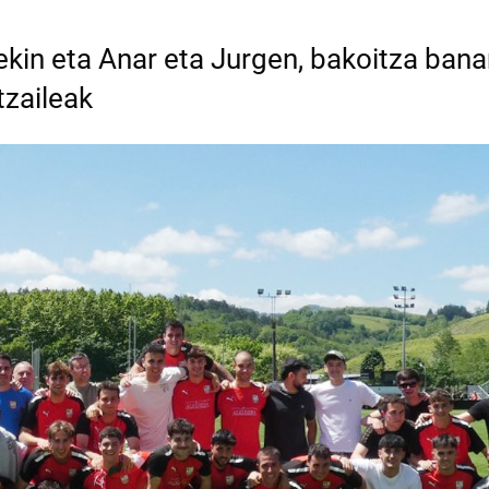
ekin eta Anar eta Jurgen, bakoitza banar
tzaileak