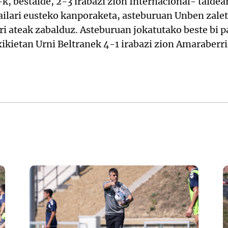
k, bestalde, 2-3 irabazi zion Internacional- taldea
ilari eusteko kanporaketa, asteburuan Unben zalet
ri ateak zabalduz. Asteburuan jokatutako beste bi pa
ikietan Urni Beltranek 4-1 irabazi zion Amaraberri