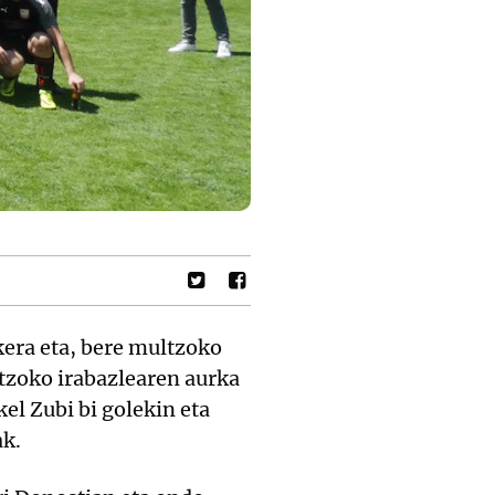
kera eta, bere multzoko
tzoko irabazlearen aurka
el Zubi bi golekin eta
ak.