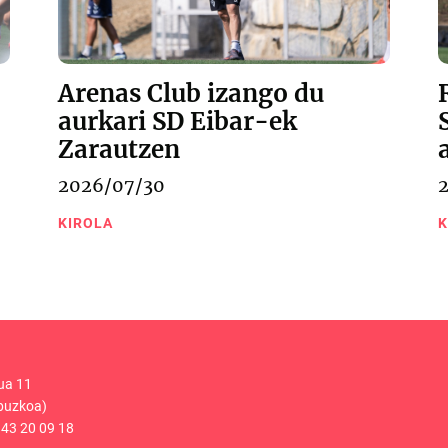
Arenas Club izango du
aurkari SD Eibar-ek
Zarautzen
2026/07/30
KIROLA
K
ua 11
puzkoa)
43 20 09 18