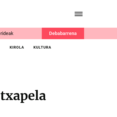
rideak
Debabarrena
K
KIROLA
KULTURA
txapela