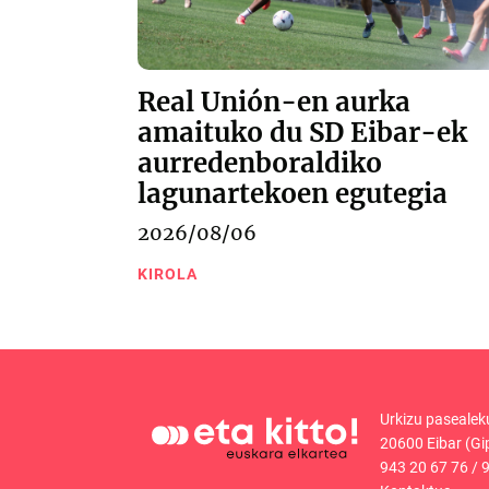
Real Unión-en aurka
amaituko du SD Eibar-ek
aurredenboraldiko
lagunartekoen egutegia
2026/08/06
KIROLA
Urkizu pasealek
20600 Eibar (Gi
943 20 67 76
/
9