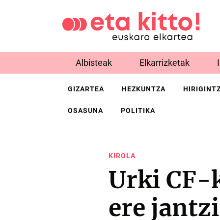
Albisteak
Elkarrizketak
GIZARTEA
HEZKUNTZA
HIRIGINT
OSASUNA
POLITIKA
KIROLA
Urki CF-
ere jantz