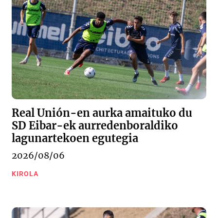
Real Unión-en aurka amaituko du
SD Eibar-ek aurredenboraldiko
lagunartekoen egutegia
2026/08/06
KIROLA