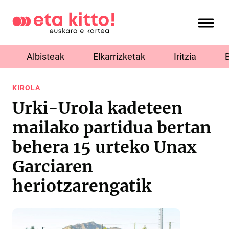
Albisteak
Elkarrizketak
Iritzia
KIROLA
Urki-Urola kadeteen
mailako partidua bertan
behera 15 urteko Unax
Garciaren
heriotzarengatik