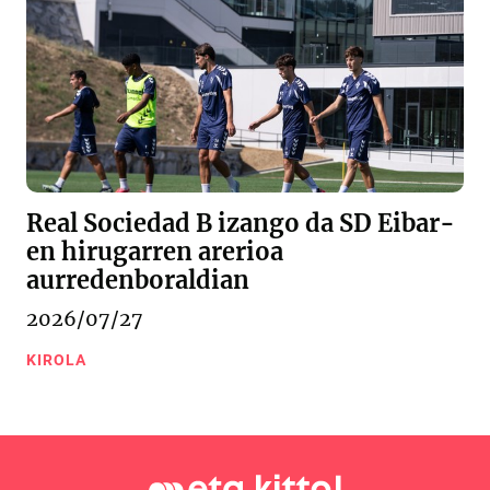
Real Sociedad B izango da SD Eibar-
en hirugarren arerioa
aurredenboraldian
2026/07/27
KIROLA