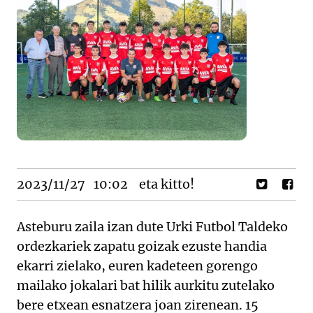
2023/11/27
10:02
eta kitto!
Asteburu zaila izan dute Urki Futbol Taldeko
ordezkariek zapatu goizak ezuste handia
ekarri zielako, euren kadeteen gorengo
mailako jokalari bat hilik aurkitu zutelako
bere etxean esnatzera joan zirenean. 15