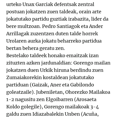
urteko Unax Garciak defentsak zentral
postuan jokatzen zuen taldeak, orain arte
jokatutako partidu guztiak irabazita, lider da
bere multzoan. Pedro Santiagok eta Ander
Arrillagak zuzentzen duten talde horrek
Urolaren aurka jokatu beharreko partidua
bertan behera geratu zen.
Bestelako taldeek honako emaitzak izan
zituzten azken jardunaldian: Gorengo mailan
jokatzen duen Urkik hiruna berdindu zuen
Zumaiakorekin kostaldean jokatutako
partiduan (Gaizak, Aner eta Gabilondo
goleatzaile). Jubeniletan, Ohorezko Mailakoa
1-2 nagusitu zen Elgoibarren (Arosaeta
Koldo golegile), Gorengo mailakoak 3-4
galdu zuen Idiazabalekin Unben (Acuña,