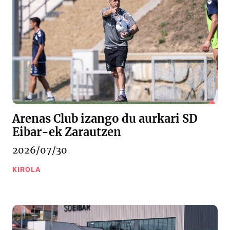
Arenas Club izango du aurkari SD
Eibar-ek Zarautzen
2026/07/30
KIROLA