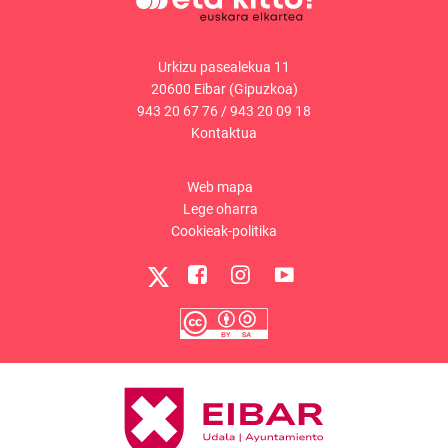
Urkizu pasealekua 11
20600 Eibar (Gipuzkoa)
943 20 67 76
/
943 20 09 18
Kontaktua
Web mapa
Lege oharra
Cookieak-politika