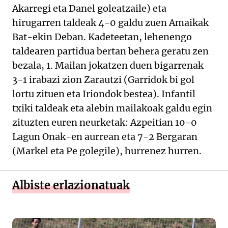
Akarregi eta Danel goleatzaile) eta
hirugarren taldeak 4-0 galdu zuen Amaikak
Bat-ekin Deban. Kadeteetan, lehenengo
taldearen partidua bertan behera geratu zen
bezala, 1. Mailan jokatzen duen bigarrenak
3-1 irabazi zion Zarautzi (Garridok bi gol
lortu zituen eta Iriondok bestea). Infantil
txiki taldeak eta alebin mailakoak galdu egin
zituzten euren neurketak: Azpeitian 10-0
Lagun Onak-en aurrean eta 7-2 Bergaran
(Markel eta Pe golegile), hurrenez hurren.
Albiste erlazionatuak