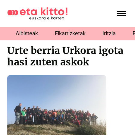
Albisteak
Elkarrizketak
Iritzia
Urte berria Urkora igota
hasi zuten askok