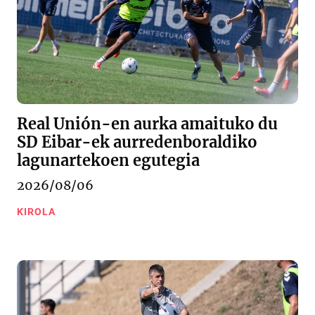
Real Unión-en aurka amaituko du
SD Eibar-ek aurredenboraldiko
lagunartekoen egutegia
2026/08/06
KIROLA