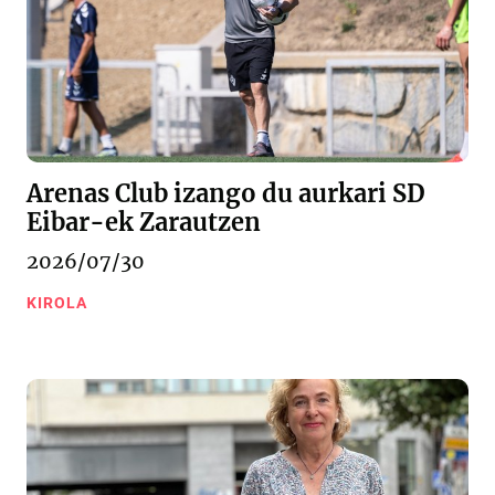
Arenas Club izango du aurkari SD
Eibar-ek Zarautzen
2026/07/30
KIROLA