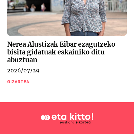
Nerea Alustizak Eibar ezagutzeko
bisita gidatuak eskainiko ditu
abuztuan
2026/07/29
GIZARTEA