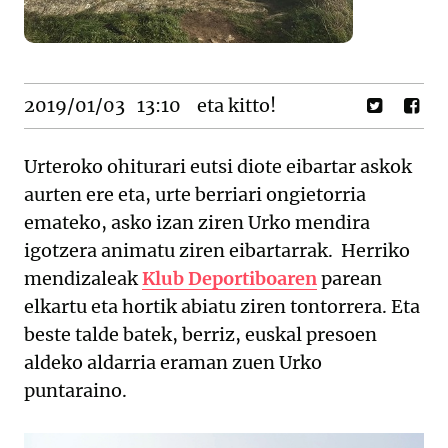
2019/01/03
13:10
eta kitto!
Urteroko ohiturari eutsi diote eibartar askok
aurten ere eta, urte berriari ongietorria
emateko, asko izan ziren Urko mendira
igotzera animatu ziren eibartarrak. Herriko
mendizaleak
Klub Deportiboaren
parean
elkartu eta hortik abiatu ziren tontorrera. Eta
beste talde batek, berriz, euskal presoen
aldeko aldarria eraman zuen Urko
puntaraino.