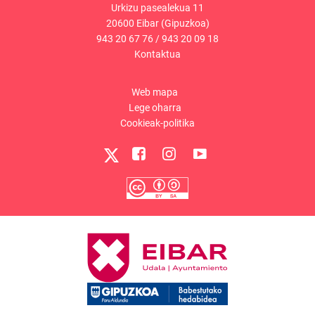
Urkizu pasealekua 11
20600 Eibar (Gipuzkoa)
943 20 67 76
/
943 20 09 18
Kontaktua
Web mapa
Lege oharra
Cookieak-politika