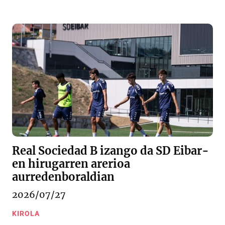
Real Sociedad B izango da SD Eibar-
en hirugarren arerioa
aurredenboraldian
2026/07/27
KIROLA