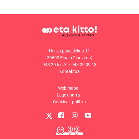
Urkizu pasealekua 11
20600 Eibar (Gipuzkoa)
943 20 67 76
/
943 20 09 18
Kontaktua
Web mapa
Lege oharra
Cookieak-politika