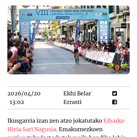
2026/04/20
Ekhi Belar
13:02
Errasti
Ikusgarria izan zen atzo jokatutako
Eibarko
Hiria Sari Nagusia
. Emakumezkoen