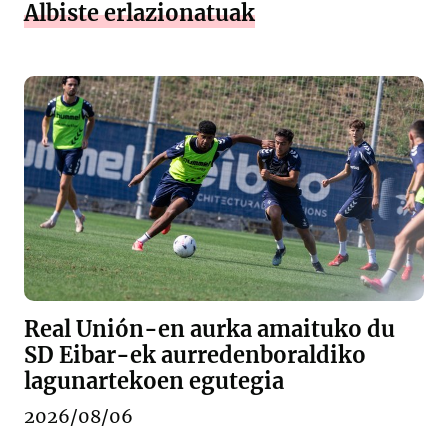
Albiste erlazionatuak
Real Unión-en aurka amaituko du
SD Eibar-ek aurredenboraldiko
lagunartekoen egutegia
2026/08/06