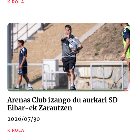
KIROLA
Arenas Club izango du aurkari SD
Eibar-ek Zarautzen
2026/07/30
KIROLA