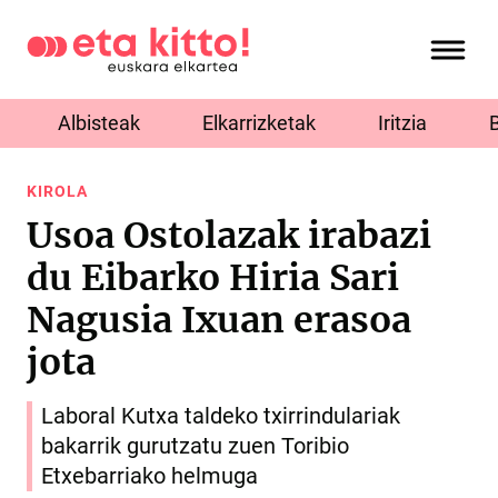
Albisteak
Elkarrizketak
Iritzia
KIROLA
Usoa Ostolazak irabazi
du Eibarko Hiria Sari
Nagusia Ixuan erasoa
jota
Laboral Kutxa taldeko txirrindulariak
bakarrik gurutzatu zuen Toribio
Etxebarriako helmuga