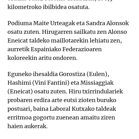
kilometroko ibilbidea osatuta.
Podiuma Maite Urteagak eta Sandra Alonsok
osatu zuten. Hirugarren sailkatu zen Alonso
Eneicat taldeko maillotarekin lehiatu zen,
aurretik Espainiako Federazioaren
koloreekin aritu ondoren.
Eguneko ihesaldia Gorostiza (Eulen),
Hashimi (Vini Fantini) eta Missiaggiak
(Eneicat) osatu zuten. Hiru txirrindulariek
probaren erdira arte eutsi zioten buruko
postuari, baina Laboral Kutxako taldeak
erritmoa gogortu zuenean amaitu ziren
haien aukerak.