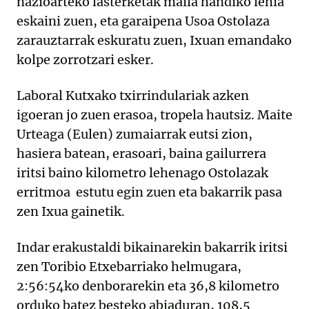
nazioarteko lasterketak maila handiko lehia
eskaini zuen, eta garaipena Usoa Ostolaza
zarauztarrak eskuratu zuen, Ixuan emandako
kolpe zorrotzari esker.
Laboral Kutxako txirrindulariak azken
igoeran jo zuen erasoa, tropela hautsiz. Maite
Urteaga (Eulen) zumaiarrak eutsi zion,
hasiera batean, erasoari, baina gailurrera
iritsi baino kilometro lehenago Ostolazak
erritmoa estutu egin zuen eta bakarrik pasa
zen Ixua gainetik.
Indar erakustaldi bikainarekin bakarrik iritsi
zen Toribio Etxebarriako helmugara,
2:56:54ko denborarekin eta 36,8 kilometro
orduko batez besteko abiaduran, 108,5