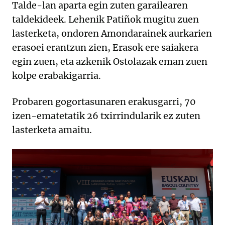
Talde-lan aparta egin zuten garailearen
taldekideek. Lehenik Patiñok mugitu zuen
lasterketa, ondoren Amondarainek aurkarien
erasoei erantzun zien, Erasok ere saiakera
egin zuen, eta azkenik Ostolazak eman zuen
kolpe erabakigarria.
Probaren gogortasunaren erakusgarri, 70
izen-ematetatik 26 txirrindularik ez zuten
lasterketa amaitu.