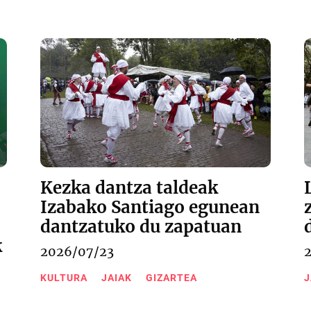
Kezka dantza taldeak
Izabako Santiago egunean
dantzatuko du zapatuan
k
2026/07/23
KULTURA
JAIAK
GIZARTEA
J