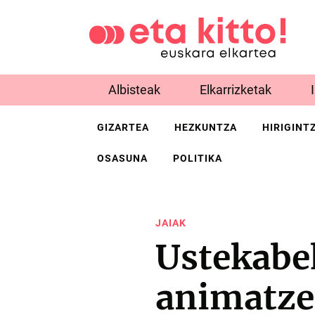
Albisteak
Elkarrizketak
GIZARTEA
HEZKUNTZA
HIRIGINT
OSASUNA
POLITIKA
JAIAK
Ustekabek
animatzer