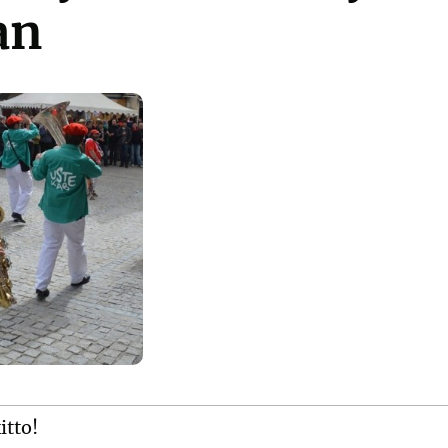
an
itto!