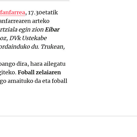
fanfarrea
, 17.30etatik
anfarrearen arteko
rtziala egin zion
Eibar
moz, DVk Ustekabe
a ordainduko du. Trukean,
joango dira, hara ailegatu
giteko.
Foball zelaiaren
go amaituko da eta foball