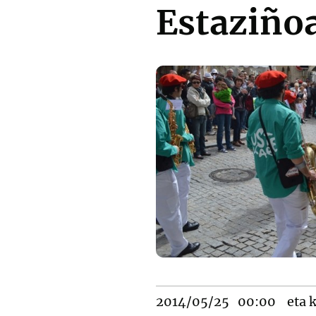
Estaziño
2014/05/25
00:00
eta k