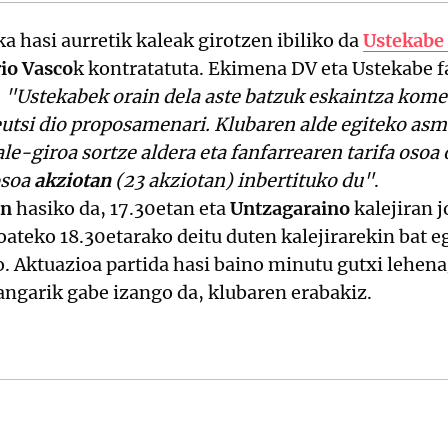
 hasi aurretik kaleak girotzen ibiliko da
Ustekabe 
rio Vasco
k kontratatuta. Ekimena DV eta Ustekabe f
:
"Ustekabek orain dela aste batzuk eskaintza kome
eutsi dio proposamenari. Klubaren alde egiteko as
ale-giroa sortze aldera eta fanfarrearen tarifa oso
osoa
akziotan
(23 akziotan) inbertituko du"
.
an
hasiko da, 17.30etan eta
Untzagaraino
kalejiran 
oateko 18.30etarako deitu duten kalejirarekin bat e
o. Aktuazioa partida hasi baino minutu gutxi lehena
ngarik gabe izango da, klubaren erabakiz.