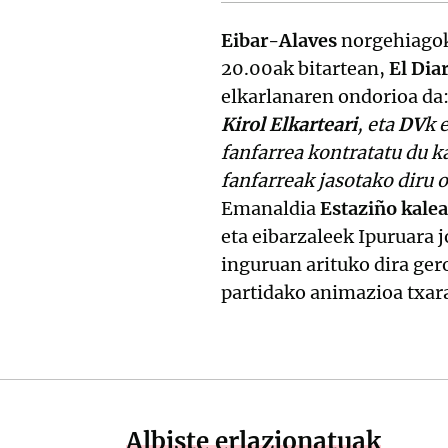
Eibar-Alaves
norgehiagoka
20.00ak bitartean,
El Dia
elkarlanaren ondorioa da
Kirol Elkarteari
, eta
DV
k 
fanfarrea kontratatu du k
fanfarreak jasotako diru 
Emanaldia
Estaziño kale
eta eibarzaleek Ipuruara j
inguruan arituko dira ger
partidako animazioa txara
Albiste erlazionatuak