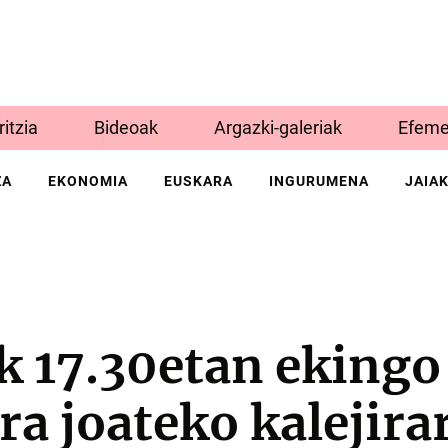
Iritzia
Bideoak
Argazki-galeriak
Efeme
ZA
EKONOMIA
EUSKARA
INGURUMENA
JAIA
 17.30etan ekingo 
a joateko kalejirar