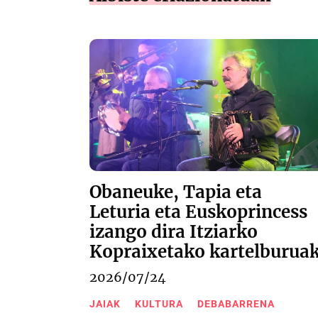
Obaneuke, Tapia eta
Leturia eta Euskoprincess
izango dira Itziarko
Kopraixetako kartelburua
2026/07/24
JAIAK
KULTURA
DEBABARRENA