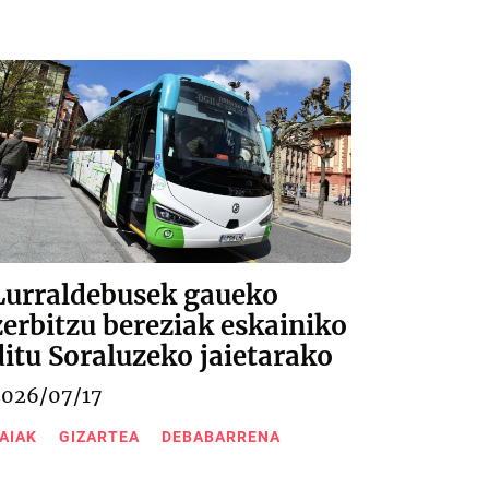
Lurraldebusek gaueko
zerbitzu bereziak eskainiko
ditu Soraluzeko jaietarako
2026/07/17
AIAK
GIZARTEA
DEBABARRENA