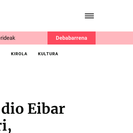
rideak
Debabarrena
K
KIROLA
KULTURA
dio Eibar
i,