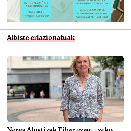
Albiste erlazionatuak
Nerea Alustizak Eibar ezagutzeko