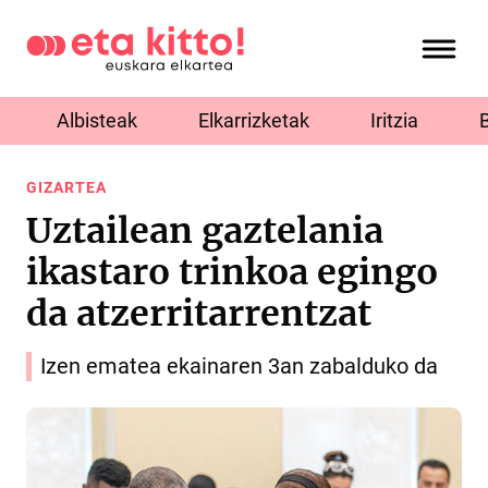
Albisteak
Elkarrizketak
Iritzia
GIZARTEA
Uztailean gaztelania
ikastaro trinkoa egingo
da atzerritarrentzat
Izen ematea ekainaren 3an zabalduko da