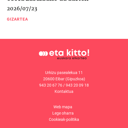
2026/07/23
GIZARTEA
Urkizu pasealekua 11
20600 Eibar (Gipuzkoa)
943 20 67 76
/
943 20 09 18
Kontaktua
Web mapa
Lege oharra
Cookieak-politika