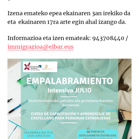
Izena emateko epea ekainaren 3an irekiko da
eta ekainaren 17ra arte egin ahal izango da.
Informazioa eta izen emateak: 943708440 /
immigrazioa@eibar.eus