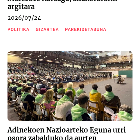
argitara
2026/07/24
POLITIKA
GIZARTEA
PAREKIDETASUNA
Adinekoen Nazioarteko Eguna urri
osora zabalduko da aurten