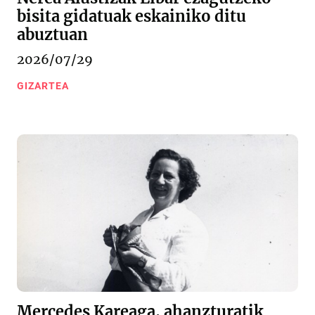
bisita gidatuak eskainiko ditu
abuztuan
2026/07/29
GIZARTEA
Mercedes Kareaga, ahanzturatik