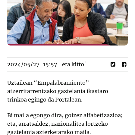
2024/05/27
15:57
eta kitto!
Uztailean “Empalabramiento”
atzerritarrentzako gaztelania ikastaro
trinkoa egingo da Portalean.
Bi maila egongo dira, goizez alfabetizazioa;
eta, arratsaldez, nazionalitea lortzeko
gaztelania azterketarako maila.