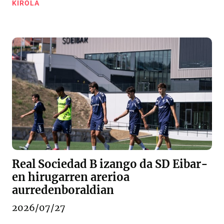
KIROLA
Real Sociedad B izango da SD Eibar-
en hirugarren arerioa
aurredenboraldian
2026/07/27