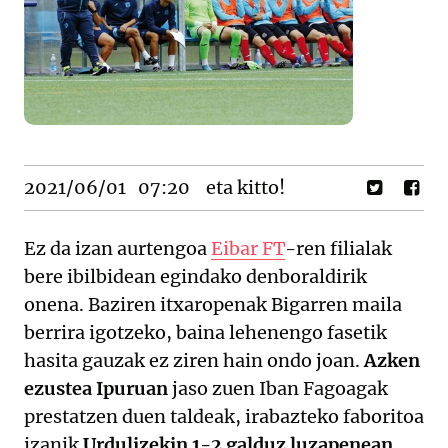
2021/06/01
07:20
eta kitto!
Ez da izan aurtengoa
Eibar FT
-ren filialak
bere ibilbidean egindako denboraldirik
onena. Baziren itxaropenak Bigarren maila
berrira igotzeko, baina lehenengo fasetik
hasita gauzak ez ziren hain ondo joan.
Azken
ezustea Ipuruan
jaso zuen Iban Fagoagak
prestatzen duen taldeak, irabazteko faboritoa
izanik
Urdulizekin 1-2 galduz luzapenean
.