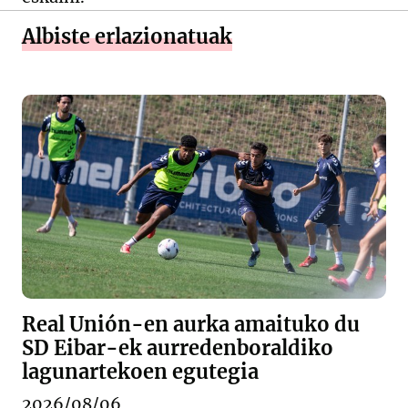
Albiste erlazionatuak
Real Unión-en aurka amaituko du
SD Eibar-ek aurredenboraldiko
lagunartekoen egutegia
2026/08/06