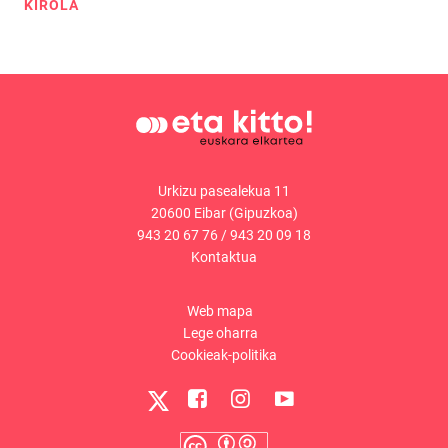
KIROLA
Urkizu pasealekua 11
20600 Eibar (Gipuzkoa)
943 20 67 76
/
943 20 09 18
Kontaktua
Web mapa
Lege oharra
Cookieak-politika