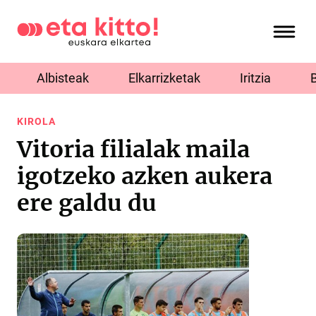
Albisteak
Elkarrizketak
Iritzia
KIROLA
Vitoria filialak maila
igotzeko azken aukera
ere galdu du