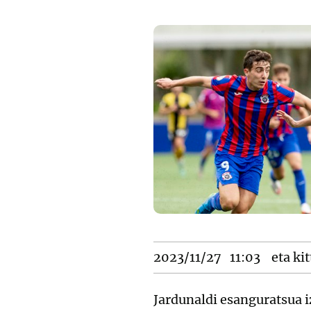
2023/11/27
11:03
eta kit
Jardunaldi esanguratsua i