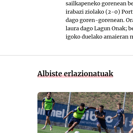
sailkapeneko gorenean ber
irabazi ziolako (2-0) Por
dago goren-gorenean. Orai
laura dago Lagun Onak; be
igoko duelako amaieran ma
Albiste erlazionatuak