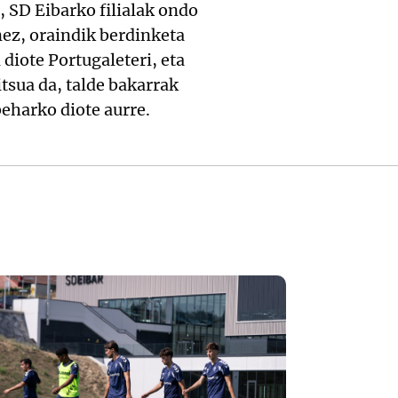
, SD Eibarko filialak ondo
nez, oraindik berdinketa
diote Portugaleteri, eta
tsua da, talde bakarrak
eharko diote aurre.