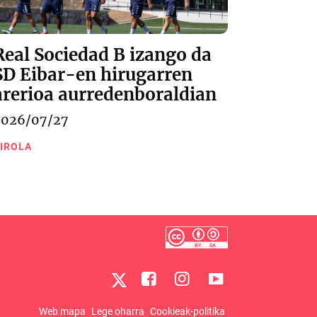
Real Sociedad B izango da
SD Eibar-en hirugarren
arerioa aurredenboraldian
2026/07/27
IROLA
Web mapa
Lege oharra
Cookieak-politika