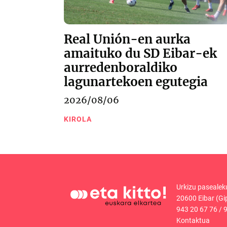
Real Unión-en aurka
amaituko du SD Eibar-ek
aurredenboraldiko
lagunartekoen egutegia
2026/08/06
KIROLA
Urkizu pasealek
20600 Eibar (Gi
943 20 67 76
/
9
Kontaktua