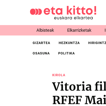
Albisteak
Elkarrizketak
GIZARTEA
HEZKUNTZA
HIRIGINT
OSASUNA
POLITIKA
KIROLA
Vitoria fi
RFEF Mai