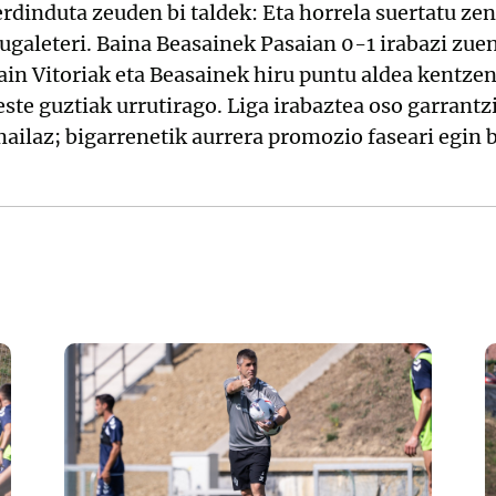
dinduta zeuden bi taldek: Eta horrela suertatu zen
tugaleteri. Baina Beasainek Pasaian 0-1 irabazi zue
n Vitoriak eta Beasainek hiru puntu aldea kentzen 
ste guztiak urrutirago. Liga irabaztea oso garrantzi
ilaz; bigarrenetik aurrera promozio faseari egin b