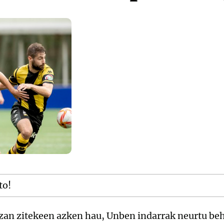
to!
zan zitekeen azken hau, Unben indarrak neurtu beh