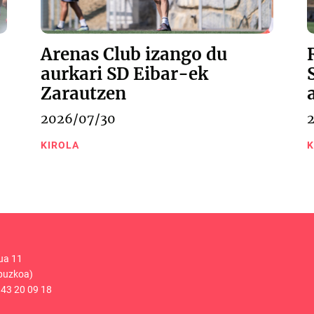
Arenas Club izango du
aurkari SD Eibar-ek
Zarautzen
2026/07/30
KIROLA
K
ua 11
puzkoa)
43 20 09 18