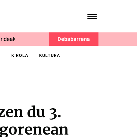
rideak
Debabarrena
K
KIROLA
KULTURA
zen du 3.
 gorenean