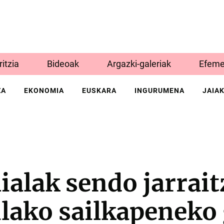
Iritzia
Bideoak
Argazki-galeriak
Efeme
ZA
EKONOMIA
EUSKARA
INGURUMENA
JAIA
lialak sendo jarrait
lako sailkapeneko