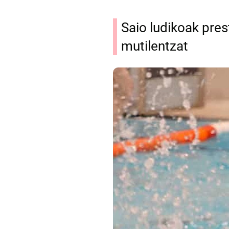
Saio ludikoak pres
mutilentzat