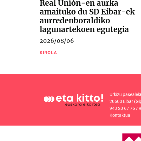
Real Unión-en aurka
amaituko du SD Eibar-ek
aurredenboraldiko
lagunartekoen egutegia
2026/08/06
KIROLA
Urkizu pasealek
20600 Eibar (Gi
943 20 67 76
/
9
Kontaktua