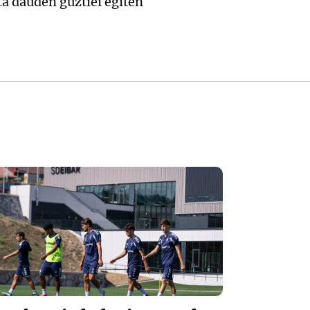
ta dauden guztiei egiten