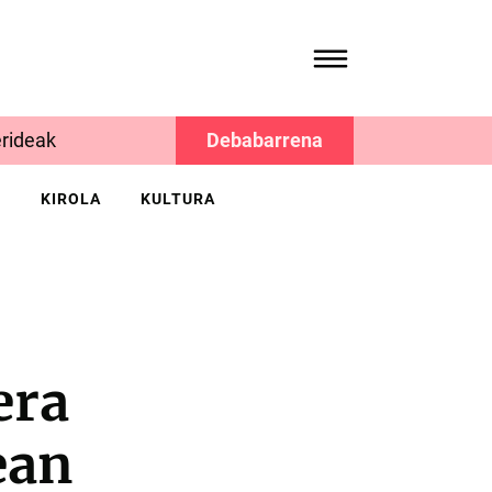
rideak
Debabarrena
K
KIROLA
KULTURA
era
ean