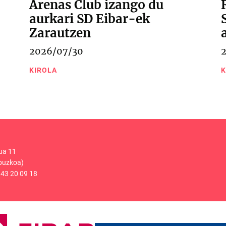
Arenas Club izango du
aurkari SD Eibar-ek
Zarautzen
2026/07/30
KIROLA
K
ua 11
puzkoa)
43 20 09 18