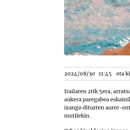
2024/08/30
11:45
eta k
Irailaren 2tik 5era, arrat
aukera paregabea eskaini
izango dituzten aurre-en
mutilekin.