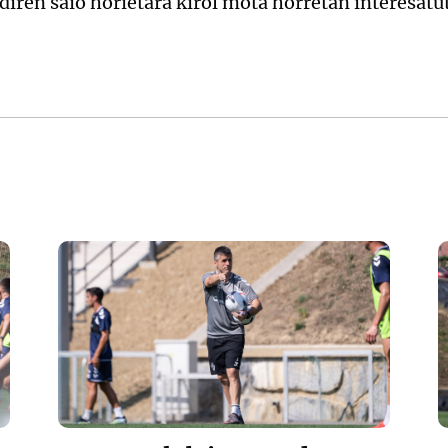
diren saio horietara kirol mota horretan interesatu