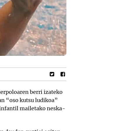
terpoloaren berri izateko
an “oso kutsu ludikoa”
infantil mailetako neska-