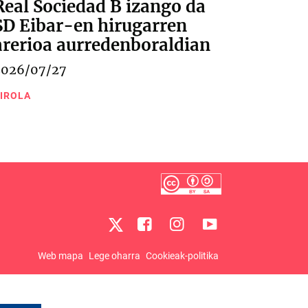
Real Sociedad B izango da
SD Eibar-en hirugarren
arerioa aurredenboraldian
2026/07/27
IROLA
Web mapa
Lege oharra
Cookieak-politika