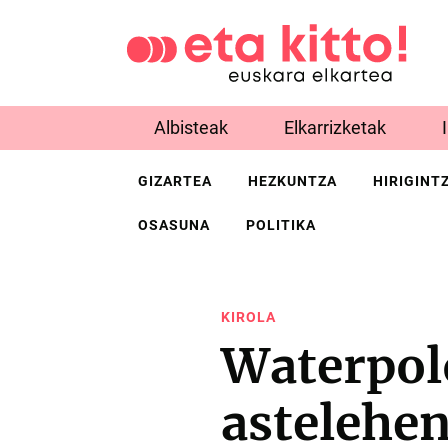
Albisteak
Elkarrizketak
GIZARTEA
HEZKUNTZA
HIRIGINT
OSASUNA
POLITIKA
KIROLA
Waterpol
astelehe