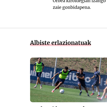
Orbea kiroldegian izango 
zaie gonbidapena.
Albiste erlazionatuak