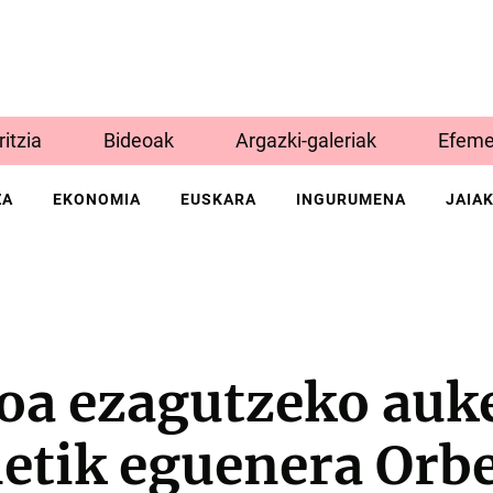
Iritzia
Bideoak
Argazki-galeriak
Efeme
ZA
EKONOMIA
EUSKARA
INGURUMENA
JAIA
oa ezagutzeko auk
netik eguenera Orb