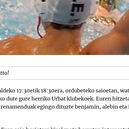
itto!
saldeko 17:30etik 18:30era, ordubeteko saioetan, wa
ko dute gure herriko Urbat klubekoek. Euren hitzet
trenamenduak egingo dituzte benjamin, alebin eta 