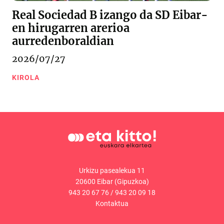
Real Sociedad B izango da SD Eibar-
en hirugarren arerioa
aurredenboraldian
2026/07/27
KIROLA
Urkizu pasealekua 11
20600 Eibar (Gipuzkoa)
943 20 67 76
/
943 20 09 18
Kontaktua