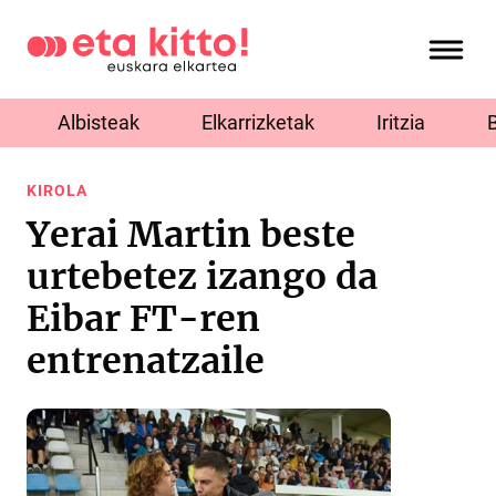
Albisteak
Elkarrizketak
Iritzia
KIROLA
Yerai Martin beste
urtebetez izango da
Eibar FT-ren
entrenatzaile