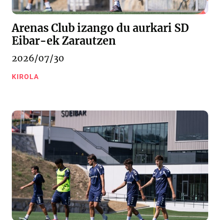
Arenas Club izango du aurkari SD
Eibar-ek Zarautzen
2026/07/30
KIROLA