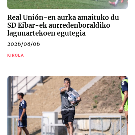
Real Unión-en aurka amaituko du
SD Eibar-ek aurredenboraldiko
lagunartekoen egutegia
2026/08/06
KIROLA