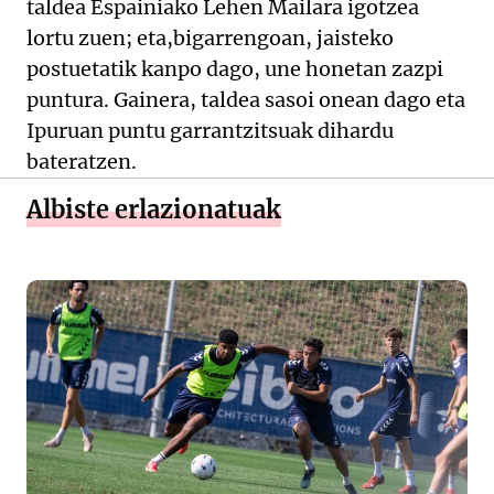
taldea Espainiako Lehen Mailara igotzea
lortu zuen; eta,bigarrengoan, jaisteko
postuetatik kanpo dago, une honetan zazpi
puntura. Gainera, taldea sasoi onean dago eta
Ipuruan puntu garrantzitsuak dihardu
bateratzen.
Albiste erlazionatuak