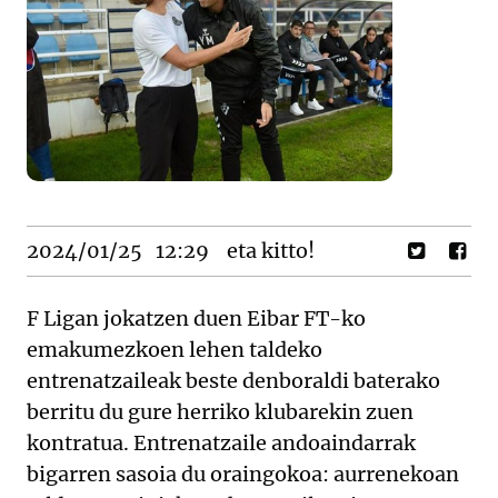
2024/01/25
12:29
eta kitto!
F Ligan jokatzen duen Eibar FT-ko
emakumezkoen lehen taldeko
entrenatzaileak beste denboraldi baterako
berritu du gure herriko klubarekin zuen
kontratua. Entrenatzaile andoaindarrak
bigarren sasoia du oraingokoa: aurrenekoan