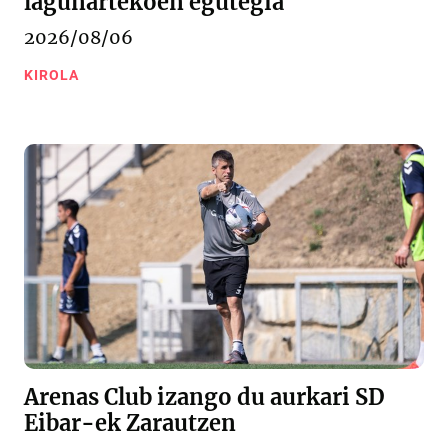
lagunartekoen egutegia
2026/08/06
KIROLA
Arenas Club izango du aurkari SD
Eibar-ek Zarautzen