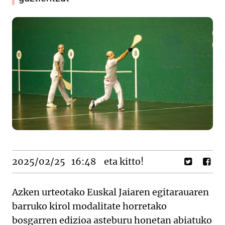
2025/02/25
16:48
eta kitto!
Azken urteotako Euskal Jaiaren egitarauaren
barruko kirol modalitate horretako
bosgarren edizioa asteburu honetan abiatuko