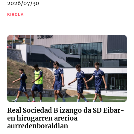
2026/07/30
KIROLA
Real Sociedad B izango da SD Eibar-
en hirugarren arerioa
aurredenboraldian