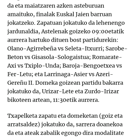
da eta maiatzaren azken asteburuan
amaituko, finalak Euskal Jaien barruan
jokatzeko. Zapatuan jokatuko da lehenengo
jardunaldia, Astelenak goizeko 09:00etatik
aurrera hartuko dituen bost partidurekin:
Olano-Agirrebeña vs Seleta-Itxurri; Sarobe-
Beton vs Gisasola-Sologaistua; Romarate-
Axi vs Txiplo-Unda; Baroja-Bengoetxea vs
Fer-Letu; eta Larrinaga-Asier vs Azeri-
Gereñu II. Domeka goizean partidu bakarra
jokatuko da, Urizar-Lete eta Zurdo-Irizar
bikoteen artean, 11:30etik aurrera.
Txapelketa zapatu eta domeketan (goiz eta
arratsaldez) jokatuko da, sarrera doanekoa
da eta ateak zabalik egongo dira modalitate