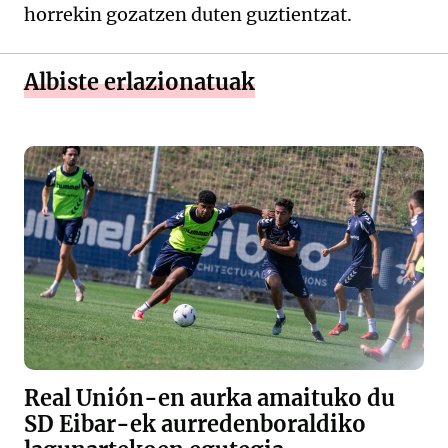
horrekin gozatzen duten guztientzat.
Albiste erlazionatuak
Real Unión-en aurka amaituko du
SD Eibar-ek aurredenboraldiko