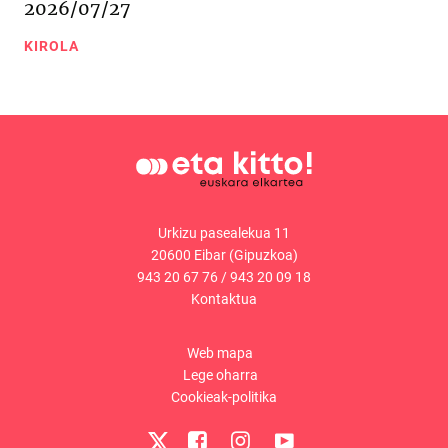
2026/07/27
KIROLA
Urkizu pasealekua 11
20600 Eibar (Gipuzkoa)
943 20 67 76
/
943 20 09 18
Kontaktua
Web mapa
Lege oharra
Cookieak-politika