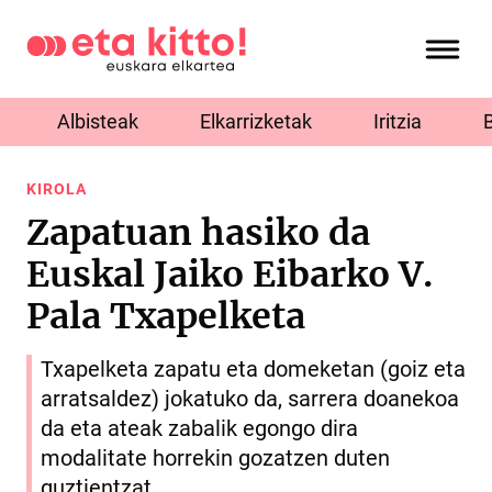
Albisteak
Elkarrizketak
Iritzia
KIROLA
Zapatuan hasiko da
Euskal Jaiko Eibarko V.
Pala Txapelketa
Txapelketa zapatu eta domeketan (goiz eta
arratsaldez) jokatuko da, sarrera doanekoa
da eta ateak zabalik egongo dira
modalitate horrekin gozatzen duten
guztientzat