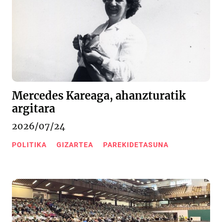
Mercedes Kareaga, ahanzturatik
argitara
2026/07/24
POLITIKA
GIZARTEA
PAREKIDETASUNA