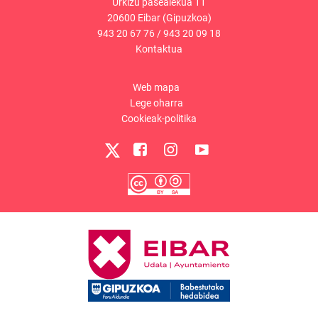
Urkizu pasealekua 11
20600 Eibar (Gipuzkoa)
943 20 67 76
/
943 20 09 18
Kontaktua
Web mapa
Lege oharra
Cookieak-politika