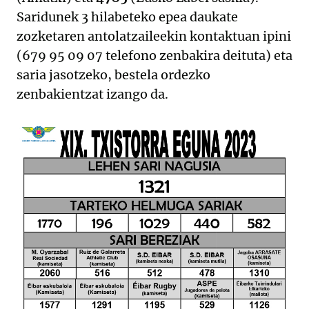
Saridunek 3 hilabeteko epea daukate
zozketaren antolatzaileekin kontaktuan ipini
(679 95 09 07 telefono zenbakira deituta) eta
saria jasotzeko, bestela ordezko
zenbakientzat izango da.