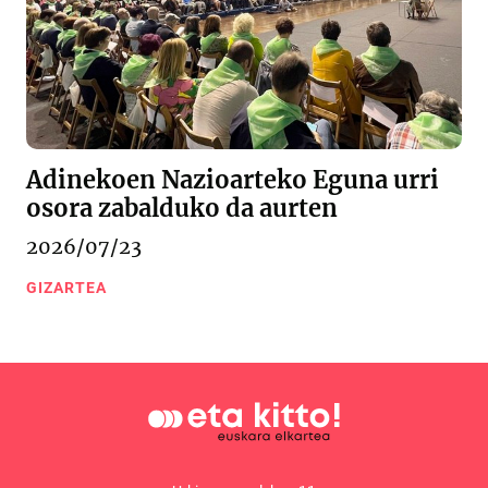
Adinekoen Nazioarteko Eguna urri
osora zabalduko da aurten
2026/07/23
GIZARTEA