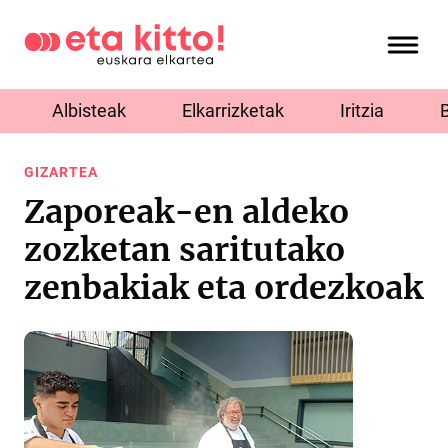
Albisteak
Elkarrizketak
Iritzia
GIZARTEA
Zaporeak-en aldeko
zozketan saritutako
zenbakiak eta ordezkoak