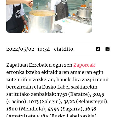
2022/05/02
10:34
eta kitto!
Zapatuan Errebalen egin zen
Zaporeak
erronka ixteko ekitaldiaren amaieran egin
zuten rifen zozketan, hauek dira zazpi menu
berezirekin eta Eusko Label saskiarekin
saritutako zenbakiak:
1751
(Baratze),
3045
(Casino),
1013
(Salegui),
3422
(Belaustegui),
1800
(Mendiola),
4595
(Sagarra),
1658
(Amatxi) eta
4785
(Eusko Label saskia).