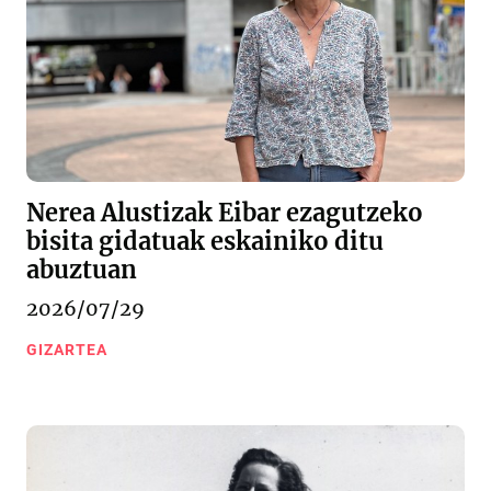
Nerea Alustizak Eibar ezagutzeko
bisita gidatuak eskainiko ditu
abuztuan
2026/07/29
GIZARTEA