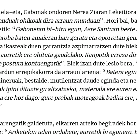
ela-eta, Gabonak ondoren Nerea Ziaran Lekeitiora 
enduak ohikoak dira arraun munduan
”. Hori bai, b
etik: “
Gabonetan bi-hiru egun, Aste Santuan beste h
proba baten amaieran han geratu eta oporretan geu
 ikasteak duen garrantzia azpimarratzen dute biek
 aurretik ere ohituta gaudelako. Kanpotik erraza dir
e postura kontuengatik
”. Biek izan dute lesio bera, 
Jardun errepikakorra da arraunlariena: “
Batera egin
aineruak, bestalde, mutilentzat daude eginda eta n
k ipini dituzte gu altxatzeko, materiala ere euren 
ua ere hor dago: gure probak motzagoak badira ere
”.
engatik galdetuta, elkarren arteko begiradek hor
: “
Ariketekin udan ordubete; aurretik bi egunero