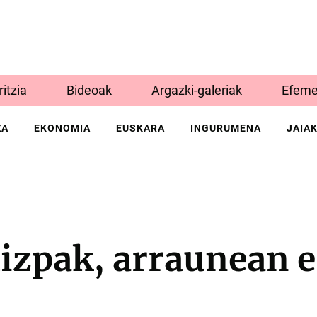
Iritzia
Bideoak
Argazki-galeriak
Efeme
ZA
EKONOMIA
EUSKARA
INGURUMENA
JAIA
izpak, arraunean e