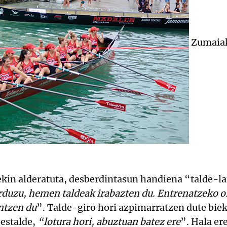
Zumaiak
ekin alderatuta, desberdintasun handiena “talde-l
arduzu, hemen taldeak irabazten du. Entrenatzeko o
ntzen du
”. Talde-giro hori azpimarratzen dute bie
estalde,
“lotura hori, abuztuan batez ere
”. Hala er