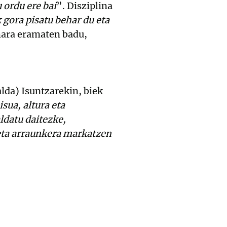
 ordu ere bai
”. Disziplina
 gora pisatu behar du eta
mara eramaten badu,
lda) Isuntzarekin, biek
isua, altura eta
ldatu daitezke,
eta arraunkera markatzen