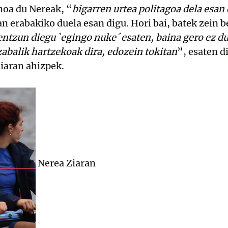
moa du Nereak, “
bigarren urtea politagoa dela esan
 erabakiko duela esan digu. Hori bai, batek zein b
entzun diegu `egingo nuke´ esaten, baina gero ez du
balik hartzekoak dira, edozein tokitan
”, esaten d
iaran ahizpek.
Nerea Ziaran