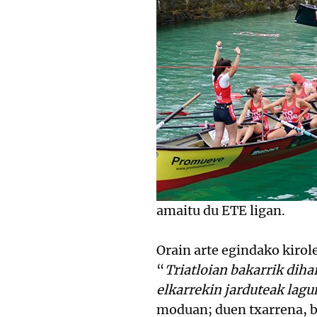
amaitu du ETE ligan.
Orain arte egindako kirol
“
Triatloian bakarrik dih
elkarrekin jarduteak lagu
moduan; duen txarrena, b