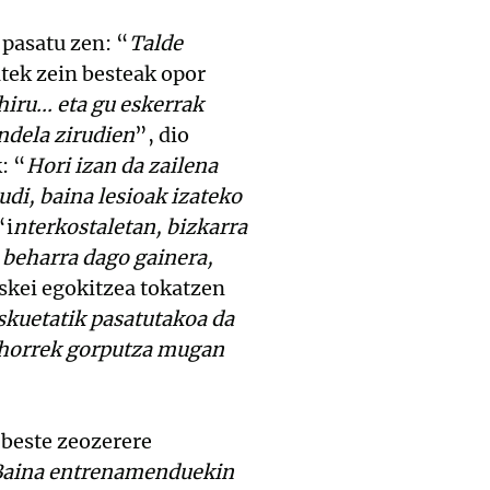
pasatu zen: “
Talde
atek zein besteak opor
iru... eta gu eskerrak
ndela zirudien
”, dio
: “
Hori izan da zailena
udi, baina lesioak izateko
“i
nterkostaletan, bizkarra
 beharra dago gainera,
eskei egokitzea tokatzen
eskuetatik pasatutakoa da
, horrek gorputza mugan
 beste zeozerere
. Baina entrenamenduekin