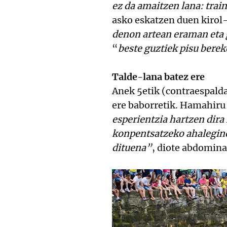
ez da amaitzen lana: train
asko eskatzen duen kirol-
denon artean eraman eta 
“
beste guztiek pisu berek
Talde-lana batez ere
Anek 5etik (contraespalda
ere baborretik. Hamahiru 
esperientzia hartzen dira
konpentsatzeko ahalegine
dituena”
, diote abdomina