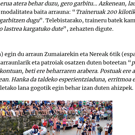
erua atera behar duzu, gero garbitu... Azkenean, lau
modalitatea baita arrauna: “
Traineruak 200 kilotik
garbitzen dugu
”. Telebistarako, traineru batek ka
o lastrea kargatuko dute
”, zehazten digute.
) egin du arraun Zumaiarekin eta Nereak 6tik (espa
arraunlarik eta patroiak osatzen duten boteetan “
p
 kontuan, beti ere beharraren arabera. Postuak ere a
an. Hanka da taldeko esperientziaduna, erritmoa 
letako lana gogotik egin behar izan duten ahizpek.