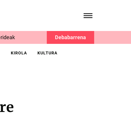
rideak
Debabarrena
K
KIROLA
KULTURA
re