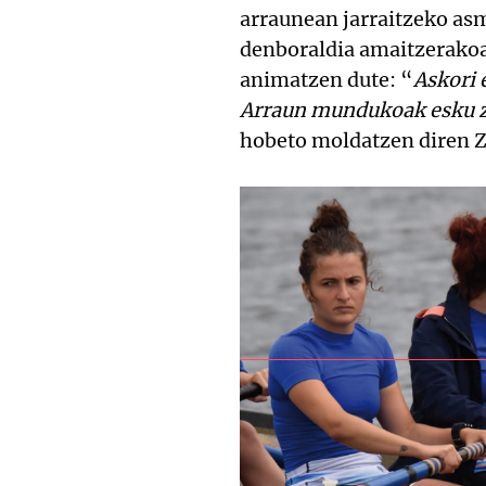
arraunean jarraitzeko as
denboraldia amaitzerakoan
animatzen dute: “
Askori 
Arraun mundukoak esku za
hobeto moldatzen diren Z