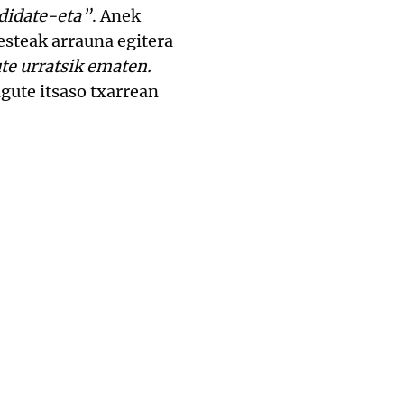
 didate-eta”
. Anek
esteak arrauna egitera
te urratsik ematen.
igute itsaso txarrean