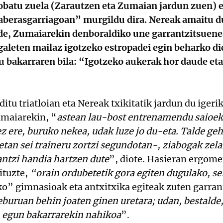
robatu zuela (Zarautzen eta Zumaian jardun zuen) 
 aberasgarriagoan” murgildu dira. Nereak amaitu d
lde, Zumaiarekin denboraldiko une garrantzitsuene
aleten mailaz igotzeko estropadei egin beharko die
u bakarraren bila: “Igotzeko aukerak hor daude eta
ditu triatloian eta Nereak txikitatik jardun du iger
umaiarekin, “
astean lau-bost entrenamendu saioek
z ere, buruko nekea, udak luze jo du-eta. Talde g
an sei traineru zortzi segundotan-, ziabogak zela
rantzi handia hartzen dute
”, diote. Hasieran ergome
ituzte,
“orain ordubetetik gora egiten dugulako, se
o” gimnasioak eta antxitxika egiteak zuten garran
eburuan behin joaten ginen uretara; udan, bestalde,
 egun bakarrarekin nahikoa
”.