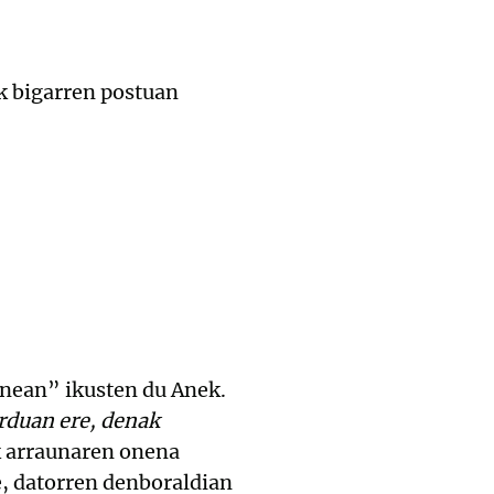
 bigarren postuan
anean” ikusten du Anek.
rduan ere, denak
k arraunaren onena
e, datorren denboraldian