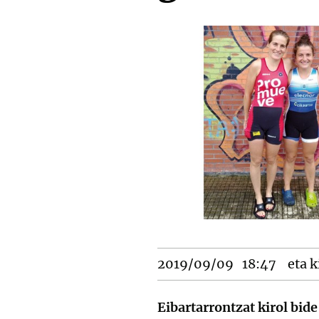
2019/09/09
18:47
eta k
Eibartarrontzat kirol bid