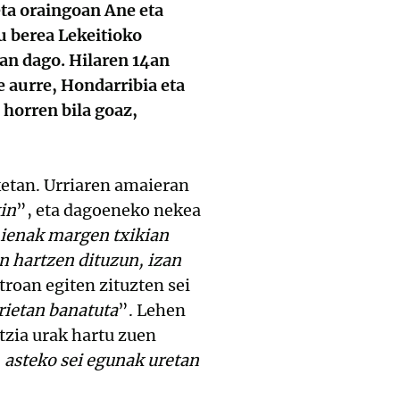
eta oraingoan Ane eta
u berea Lekeitioko
an dago. Hilaren 14an
 aurre, Hondarribia eta
 horren bila goaz,
iketan. Urriaren amaieran
in
”, eta dagoeneko nekea
ehienak margen txikian
n hartzen dituzun, izan
troan egiten zituzten sei
rietan banatuta
”. Lehen
tzia urak hartu zuen
 asteko sei egunak uretan