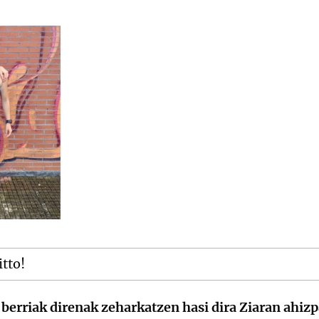
itto!
e berriak direnak zeharkatzen hasi dira Ziaran ahiz