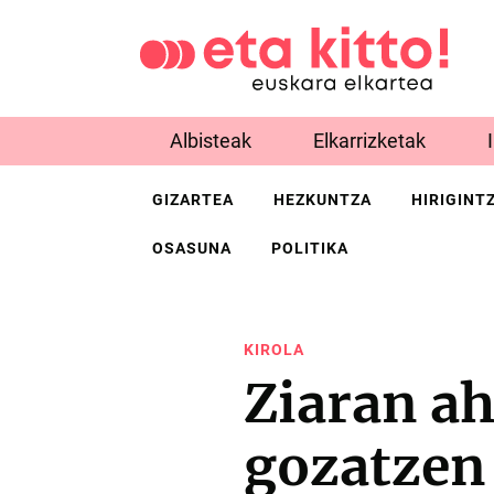
Albisteak
Elkarrizketak
GIZARTEA
HEZKUNTZA
HIRIGINT
OSASUNA
POLITIKA
KIROLA
Ziaran ah
gozatzen