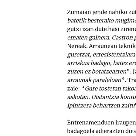
Zumaian jende nahiko zut
batetik besterako mugim
gutxi izan dute hasi ziren
ematen gainera. Castron 
Nereak. Arraunean teknika
guretzat, erresistentziara
arriskua badago, batez er
zuzen ez botatzearren
”. 
arraunak paraleloan
”. Tr
zaie: “
Gure tostetan takoa
askotan. Distantzia kont
ipintzera behartzen zaitu
Entrenamenduen iraupenar
badagoela adierazten dute