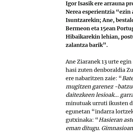
Igor Isasik ere arrauna p
Nerea esperientzia “ezin
Isuntzarekin; Ane, besta
Bermeon eta 15ean Portug
Hibaikarekin lehian, post
zalantza barik”.
Ane Ziaranek 13 urte egin 
hasi zuten denboraldia Z
ere nabaritzen zaie: “
Bate
mugitzen garenez -batzuet
daitezkeen lesioak... gar
minutuak urruti ikusten d
egunetan “indarra lortzek
gutxinaka: “
Hasieran ast
eman ditugu. Gimnasioan