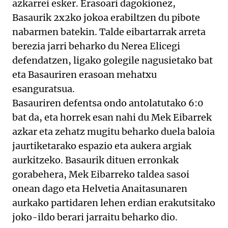
azkarrei esker. Erasoari dagokionez,
Basaurik 2x2ko jokoa erabiltzen du pibote
nabarmen batekin. Talde eibartarrak arreta
berezia jarri beharko du Nerea Elicegi
defendatzen, ligako golegile nagusietako bat
eta Basauriren erasoan mehatxu
esanguratsua.
Basauriren defentsa ondo antolatutako 6:0
bat da, eta horrek esan nahi du Mek Eibarrek
azkar eta zehatz mugitu beharko duela baloia
jaurtiketarako espazio eta aukera argiak
aurkitzeko. Basaurik dituen erronkak
gorabehera, Mek Eibarreko taldea sasoi
onean dago eta Helvetia Anaitasunaren
aurkako partidaren lehen erdian erakutsitako
joko-ildo berari jarraitu beharko dio.