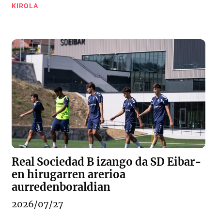
KIROLA
Real Sociedad B izango da SD Eibar-
en hirugarren arerioa
aurredenboraldian
2026/07/27