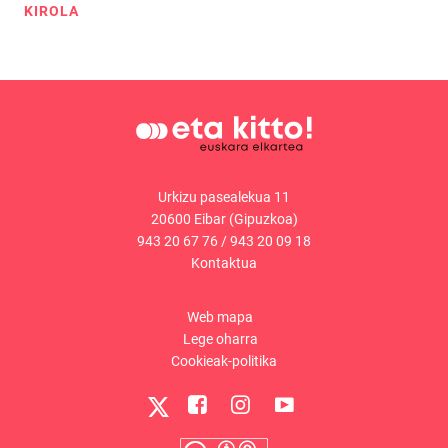
KIROLA
Urkizu pasealekua 11
20600 Eibar (Gipuzkoa)
943 20 67 76
/
943 20 09 18
Kontaktua
Web mapa
Lege oharra
Cookieak-politika