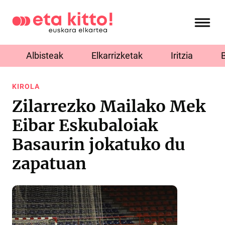
Albisteak
Elkarrizketak
Iritzia
KIROLA
Zilarrezko Mailako Mek
Eibar Eskubaloiak
Basaurin jokatuko du
zapatuan