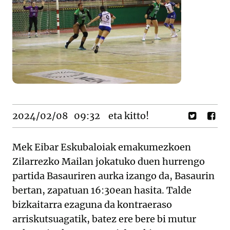
2024/02/08
09:32
eta kitto!
Mek Eibar Eskubaloiak emakumezkoen
Zilarrezko Mailan jokatuko duen hurrengo
partida Basauriren aurka izango da, Basaurin
bertan, zapatuan 16:30ean hasita. Talde
bizkaitarra ezaguna da kontraeraso
arriskutsuagatik, batez ere bere bi mutur