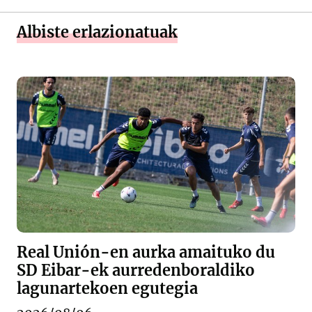
Albiste erlazionatuak
Real Unión-en aurka amaituko du
SD Eibar-ek aurredenboraldiko
lagunartekoen egutegia