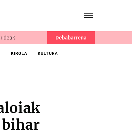
rideak
Debabarrena
K
KIROLA
KULTURA
aloiak
 bihar