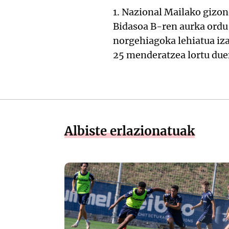
1. Nazional Mailako gizon
Bidasoa B-ren aurka ordu
norgehiagoka lehiatua iza
25 menderatzea lortu duen
Albiste erlazionatuak