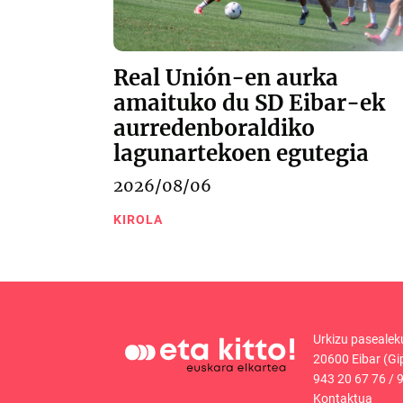
Real Unión-en aurka
amaituko du SD Eibar-ek
aurredenboraldiko
lagunartekoen egutegia
2026/08/06
KIROLA
Urkizu pasealek
20600 Eibar (Gi
943 20 67 76
/
9
Kontaktua