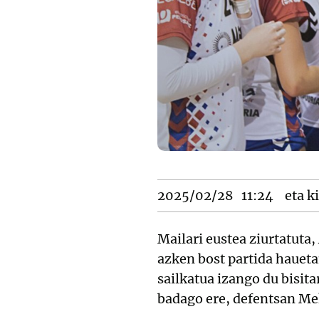
2025/02/28
11:24
eta ki
Mailari eustea ziurtatuta
azken bost partida hauet
sailkatua izango du bisit
badago ere, defentsan Mek