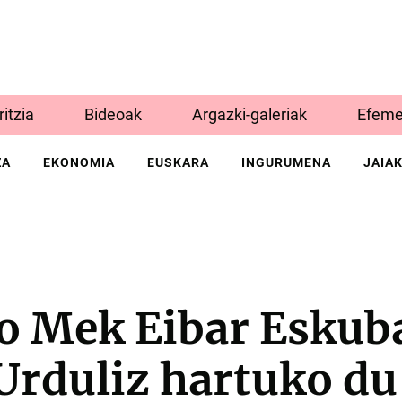
Iritzia
Bideoak
Argazki-galeriak
Efeme
ZA
EKONOMIA
EUSKARA
INGURUMENA
JAIA
ko Mek Eibar Eskub
Urduliz hartuko du