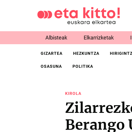
Albisteak
Elkarrizketak
GIZARTEA
HEZKUNTZA
HIRIGINT
OSASUNA
POLITIKA
KIROLA
Zilarrez
Berango 