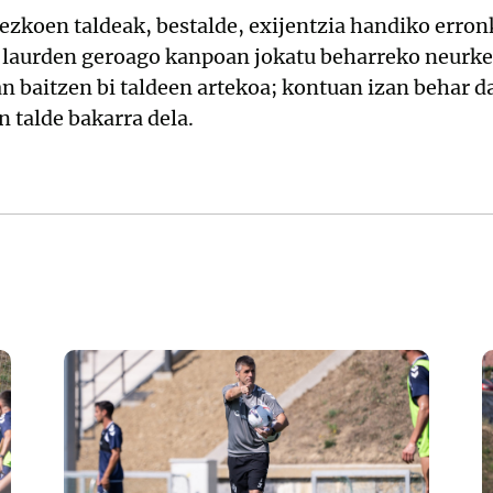
ezkoen taldeak, bestalde, exijentzia handiko erro
 laurden geroago kanpoan jokatu beharreko neurke
n baitzen bi taldeen artekoa; kontuan izan behar d
 talde bakarra dela.