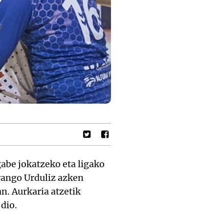
gabe jokatzeko eta ligako
rango Urduliz azken
n. Aurkaria atzetik
dio.