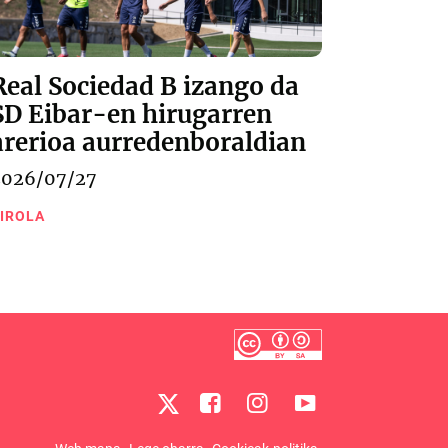
Real Sociedad B izango da
SD Eibar-en hirugarren
arerioa aurredenboraldian
2026/07/27
IROLA