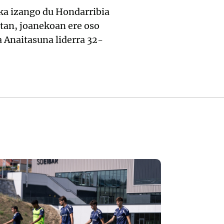
nka izango du Hondarribia
tan, joanekoan ere oso
a Anaitasuna liderra 32-