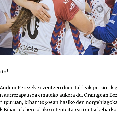
tto!
, Andoni Perezek zuzentzen duen taldeak presiorik 
an aurrerapausoa emateko aukera du. Oraingoan Be
ari Ipuruan, bihar 18:30ean hasiko den norgehiagoka
 Eibar-ek bere ohiko intentsitateari eutsi beharko 