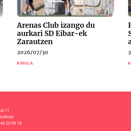
Arenas Club izango du
aurkari SD Eibar-ek
Zarautzen
2026/07/30
KIROLA
K
ua 11
puzkoa)
43 20 09 18