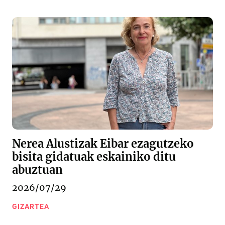
Nerea Alustizak Eibar ezagutzeko
bisita gidatuak eskainiko ditu
abuztuan
2026/07/29
GIZARTEA