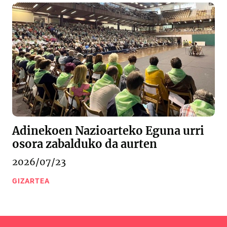
Adinekoen Nazioarteko Eguna urri
osora zabalduko da aurten
2026/07/23
GIZARTEA