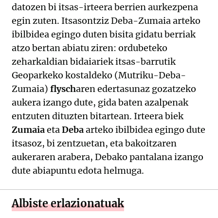
datozen bi itsas-irteera berrien aurkezpena
egin zuten. Itsasontziz Deba-Zumaia arteko
ibilbidea egingo duten bisita gidatu berriak
atzo bertan abiatu ziren: ordubeteko
zeharkaldian bidaiariek itsas-barrutik
Geoparkeko kostaldeko (Mutriku-Deba-
Zumaia)
flysch
aren edertasunaz gozatzeko
aukera izango dute, gida baten azalpenak
entzuten dituzten bitartean. Irteera biek
Zumaia
eta
Deba
arteko ibilbidea egingo dute
itsasoz, bi zentzuetan, eta bakoitzaren
aukeraren arabera, Debako pantalana izango
dute abiapuntu edota helmuga.
Albiste erlazionatuak