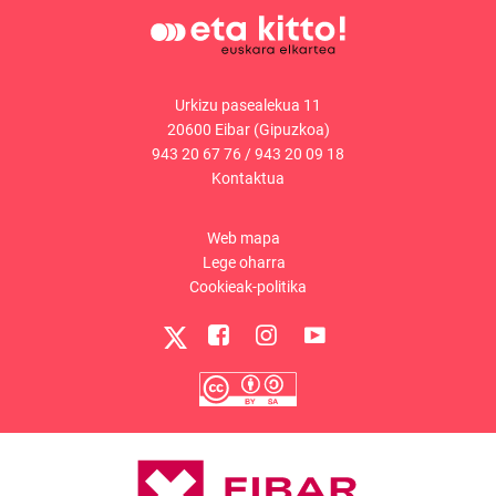
Urkizu pasealekua 11
20600 Eibar (Gipuzkoa)
943 20 67 76
/
943 20 09 18
Kontaktua
Web mapa
Lege oharra
Cookieak-politika