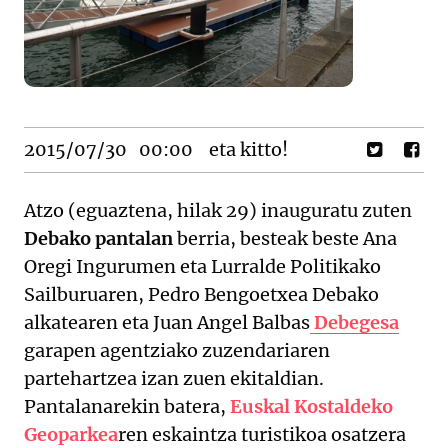
2015/07/30
00:00
eta kitto!
Atzo (eguaztena, hilak 29) inauguratu zuten
Debako pantalan
berria, besteak beste Ana
Oregi Ingurumen eta Lurralde Politikako
Sailburuaren, Pedro Bengoetxea Debako
alkatearen eta Juan Angel Balbas
Debegesa
garapen agentziako zuzendariaren
partehartzea izan zuen ekitaldian.
Pantalanarekin batera,
Euskal Kostaldeko
Geoparkea
ren eskaintza turistikoa osatzera