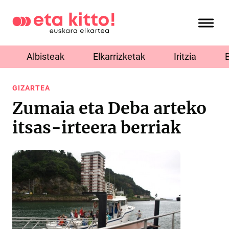
Albisteak
Elkarrizketak
Iritzia
GIZARTEA
Zumaia eta Deba arteko
itsas-irteera berriak