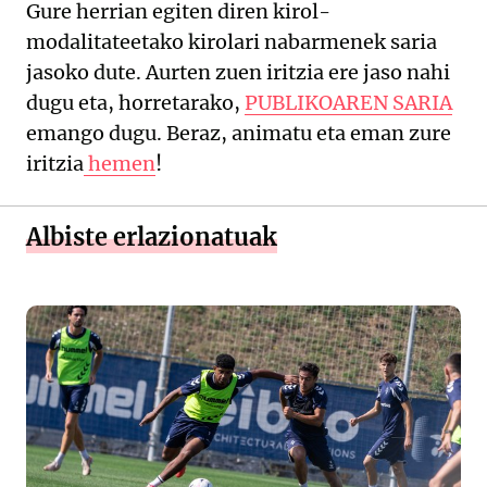
Gure herrian egiten diren kirol-
modalitateetako kirolari nabarmenek saria
jasoko dute. Aurten zuen iritzia ere jaso nahi
dugu eta, horretarako,
PUBLIKOAREN SARIA
emango dugu. Beraz, animatu eta eman zure
iritzia
hemen
!
Albiste erlazionatuak