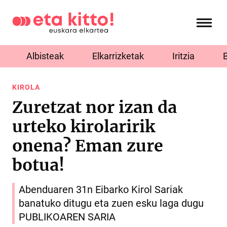
Albisteak
Elkarrizketak
Iritzia
KIROLA
Zuretzat nor izan da
urteko kirolaririk
onena? Eman zure
botua!
Abenduaren 31n Eibarko Kirol Sariak
banatuko ditugu eta zuen esku laga dugu
PUBLIKOAREN SARIA