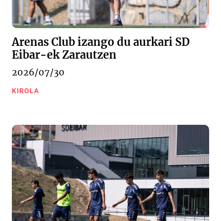
Arenas Club izango du aurkari SD
Eibar-ek Zarautzen
2026/07/30
KIROLA