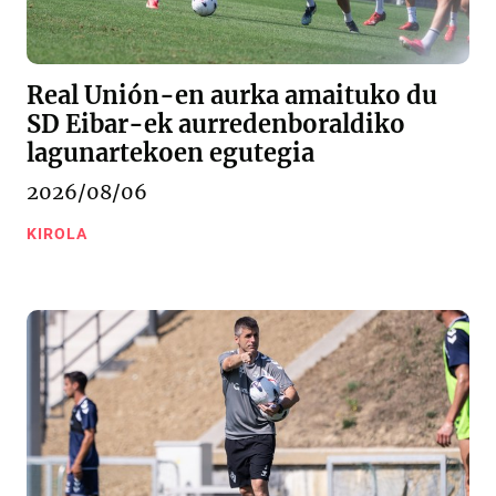
Real Unión-en aurka amaituko du
SD Eibar-ek aurredenboraldiko
lagunartekoen egutegia
2026/08/06
KIROLA