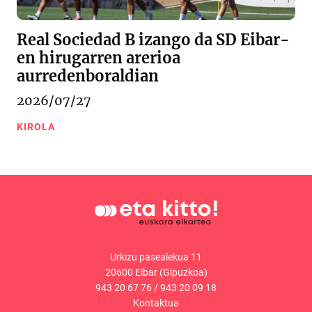
Real Sociedad B izango da SD Eibar-
en hirugarren arerioa
aurredenboraldian
2026/07/27
KIROLA
Urkizu pasealekua 11
20600 Eibar (Gipuzkoa)
943 20 67 76
/
943 20 09 18
Kontaktua