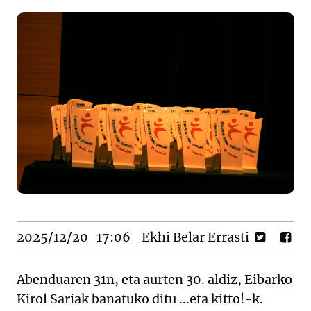
2025/12/20
17:06
Ekhi Belar Errasti
Abenduaren 31n, eta aurten 30. aldiz, Eibarko
Kirol Sariak banatuko ditu ...eta kitto!-k.