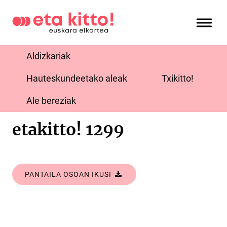
Aldizkariak
Hauteskundeetako aleak
Txikitto!
Ale bereziak
etakitto! 1299
PANTAILA OSOAN IKUSI