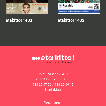
etakitto! 1403
etakitto! 1402
Urkizu pasealekua 11
20600 Eibar (Gipuzkoa)
943 20 67 76
/
943 20 09 18
Kontaktua
Web mapa