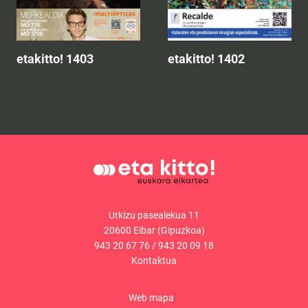
etakitto! 1403
etakitto! 1402
Urkizu pasealekua 11
20600 Eibar (Gipuzkoa)
943 20 67 76
/
943 20 09 18
Kontaktua
Web mapa