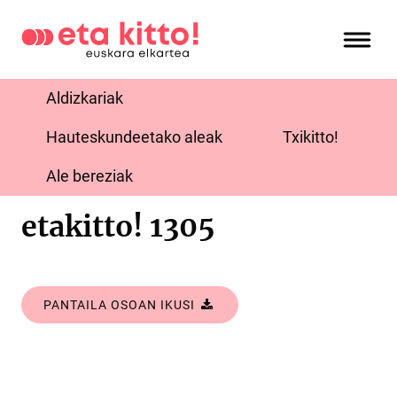
Aldizkariak
Hauteskundeetako aleak
Txikitto!
Ale bereziak
etakitto! 1305
PANTAILA OSOAN IKUSI