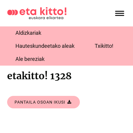
Aldizkariak
Hauteskundeetako aleak
Txikitto!
Ale bereziak
etakitto! 1328
PANTAILA OSOAN IKUSI