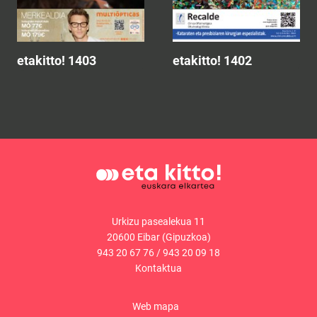
etakitto! 1403
etakitto! 1402
Urkizu pasealekua 11
20600 Eibar (Gipuzkoa)
943 20 67 76
/
943 20 09 18
Kontaktua
Web mapa