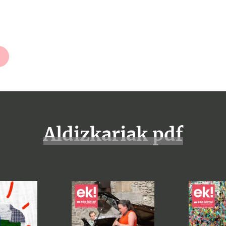
Aldizkariak pdf