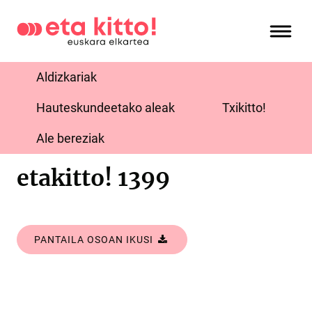
Aldizkariak
Hauteskundeetako aleak
Txikitto!
Ale bereziak
etakitto! 1399
PANTAILA OSOAN IKUSI