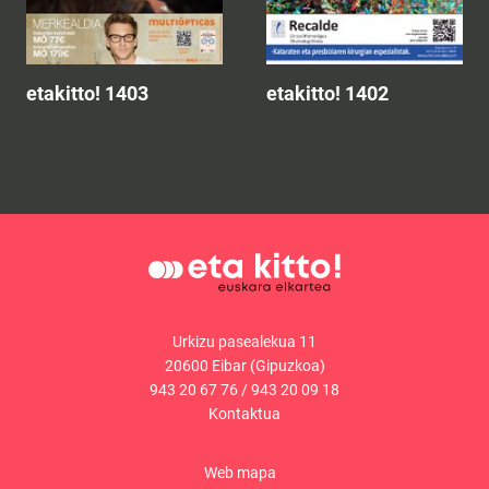
etakitto! 1403
etakitto! 1402
Urkizu pasealekua 11
20600 Eibar (Gipuzkoa)
943 20 67 76
/
943 20 09 18
Kontaktua
Web mapa