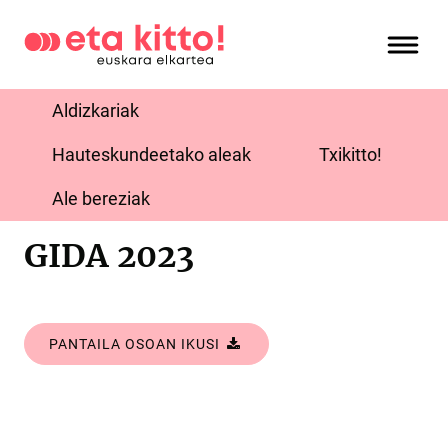
Aldizkariak
Hauteskundeetako aleak
Txikitto!
Ale bereziak
GIDA 2023
PANTAILA OSOAN IKUSI