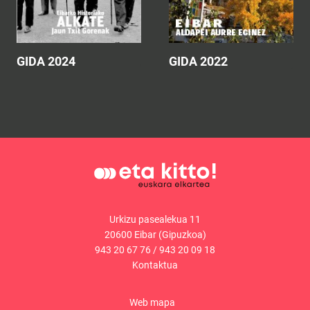
GIDA 2024
GIDA 2022
Urkizu pasealekua 11
20600 Eibar (Gipuzkoa)
943 20 67 76
/
943 20 09 18
Kontaktua
Web mapa