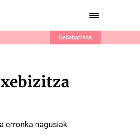
Debabarrena
txebizitza
a erronka nagusiak