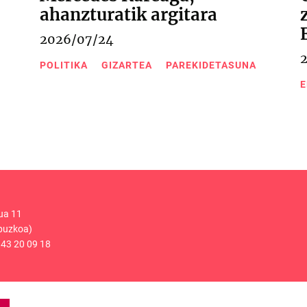
ahanzturatik argitara
2026/07/24
POLITIKA
GIZARTEA
PAREKIDETASUNA
E
ua 11
puzkoa)
43 20 09 18