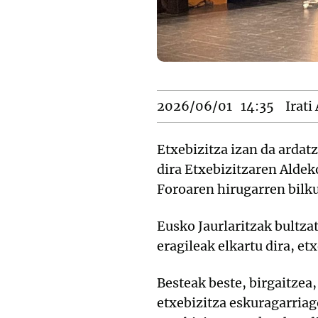
2026/06/01
14:35
Irati
Etxebizitza izan da ardat
dira Etxebizitzaren Aldek
Foroaren hirugarren bilku
Eusko Jaurlaritzak bultza
eragileak elkartu dira, e
Besteak beste, birgaitzea,
etxebizitza eskuragarriag