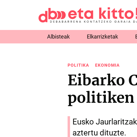
Albisteak
Elkarrizketak
POLITIKA
EKONOMIA
Eibarko C
politiken
Eusko Jaurlaritza
aztertu dituzte.