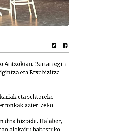
eo Antzokian. Bertan egin
igintza eta Etxebizitza
kariak eta sektoreko
 erronkak aztertzeko.
n dira hizpide. Halaber,
tean alokairu babestuko