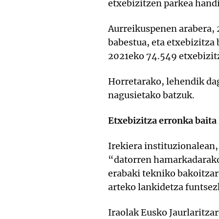
etxebizitzen parkea handi
Aurreikuspenen arabera, 2
babestua, eta etxebizitza
2021eko 74.549 etxebizit
Horretarako, lehendik dag
nagusietako batzuk.
Etxebizitza erronka baita
Irekiera instituzionalean
“datorren hamarkadarako 
erabaki tekniko bakoitza
arteko lankidetza funtsez
Iraolak Eusko Jaurlaritza