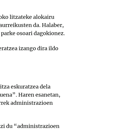
ko litzateke alokairu
aurreikusten da. Halaber,
 parke osoari dagokionez.
ratzea izango dira ildo
itza eskuratzea dela
suena”. Haren esanetan,
rrek administrazioen
azi du “administrazioen