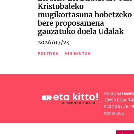
Kristobaleko
mugikortasuna hobetzeko
bere proposamena
gauzatuko duela Udalak
2026/07/24
POLITIKA
HIRIGINTZA
Urkizu pasealek
20600 Eibar (Gi
943 20 67 76
/
9
Kontaktua