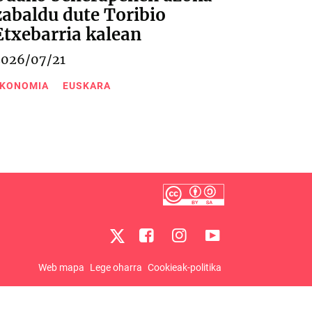
zabaldu dute Toribio
Etxebarria kalean
2026/07/21
KONOMIA
EUSKARA
Web mapa
Lege oharra
Cookieak-politika