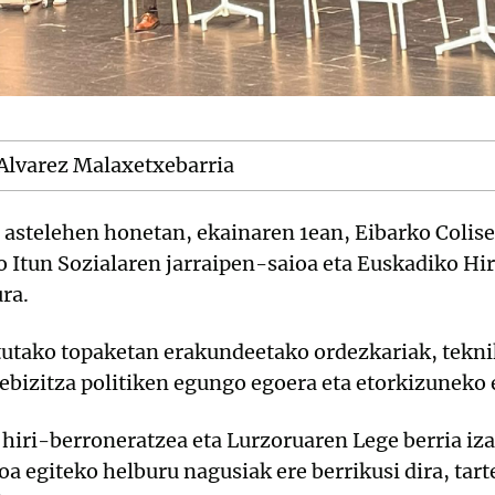
 Alvarez Malaxetxebarria
z astelehen honetan, ekainaren 1ean, Eibarko Colis
o Itun Sozialaren jarraipen-saioa eta Euskadiko Hir
ra.
tutako topaketan erakundeetako ordezkariak, tekni
txebizitza politiken egungo egoera eta etorkizuneko
 hiri-berroneratzea eta Lurzoruaren Lege berria iza
oa egiteko helburu nagusiak ere berrikusi dira, tar