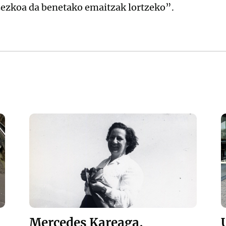
sezkoa da benetako emaitzak lortzeko”.
Mercedes Kareaga,