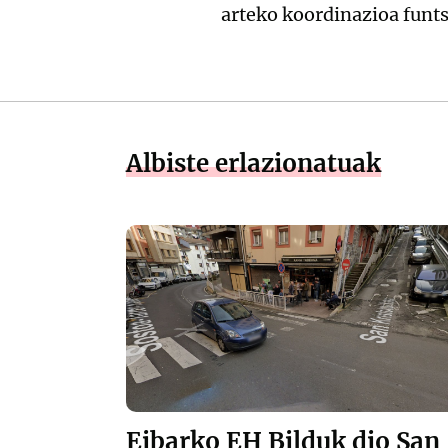
arteko koordinazioa funt
Albiste erlazionatuak
Eibarko EH Bilduk dio San