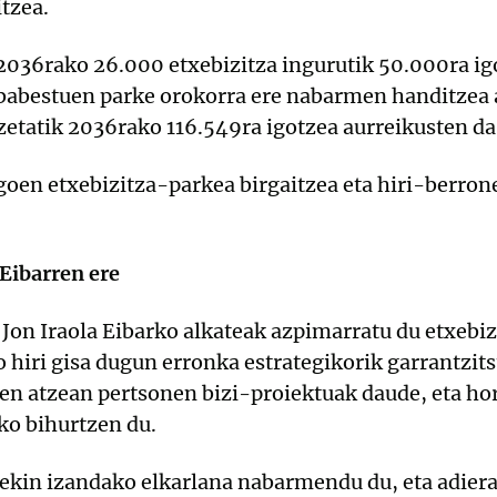
tzea.
036rako 26.000 etxebizitza ingurutik 50.000ra igo
 babestuen parke orokorra ere nabarmen handitzea 
zetatik 2036rako 116.549ra igotzea aurreikusten da
oen etxebizitza-parkea birgaitzea eta hiri-berrone
 Eibarren ere
, Jon Iraola Eibarko alkateak azpimarratu du etxebiz
hiri gisa dugun erronka estrategikorik garrantzit
ren atzean pertsonen bizi-proiektuak daude, eta ho
ko bihurtzen du.
rekin izandako elkarlana nabarmendu du, eta adier