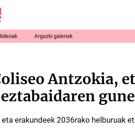
Bideoak
Argazki galeriak
oliseo Antzokia, e
 eztabaidaren gune
k eta erakundeek 2036rako helburuak et