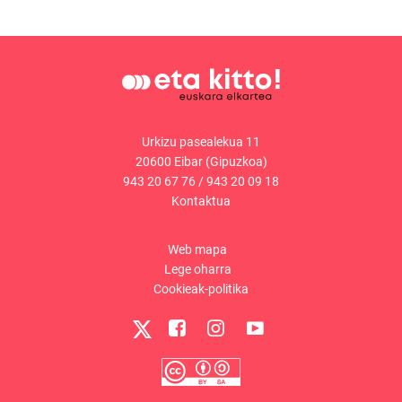
Urkizu pasealekua 11
20600 Eibar (Gipuzkoa)
943 20 67 76
/
943 20 09 18
Kontaktua
Web mapa
Lege oharra
Cookieak-politika