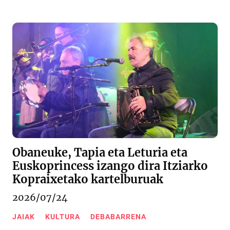
Obaneuke, Tapia eta Leturia eta
Euskoprincess izango dira Itziarko
Kopraixetako kartelburuak
2026/07/24
JAIAK
KULTURA
DEBABARRENA