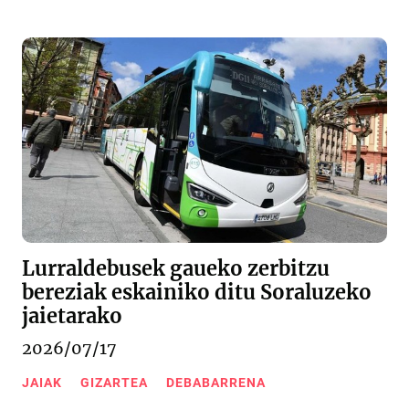
Lurraldebusek gaueko zerbitzu
bereziak eskainiko ditu Soraluzeko
jaietarako
2026/07/17
JAIAK
GIZARTEA
DEBABARRENA