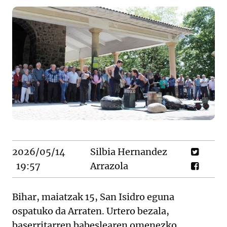
2026/05/14
Silbia Hernandez
19:57
Arrazola
Bihar, maiatzak 15, San Isidro eguna
ospatuko da Arraten. Urtero bezala,
baserritarren babeslearen omenezko