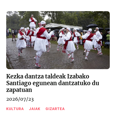
Kezka dantza taldeak Izabako
Santiago egunean dantzatuko du
zapatuan
2026/07/23
KULTURA
JAIAK
GIZARTEA