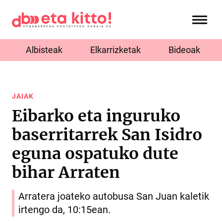
Albisteak
Elkarrizketak
Bideoak
JAIAK
Eibarko eta inguruko
baserritarrek San Isidro
eguna ospatuko dute
bihar Arraten
Arratera joateko autobusa San Juan kaletik
irtengo da, 10:15ean.