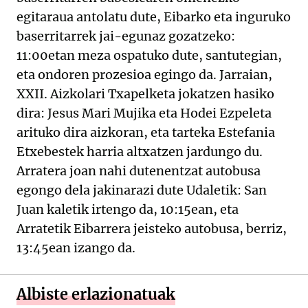
egitaraua antolatu dute, Eibarko eta inguruko
baserritarrek jai-egunaz gozatzeko:
11:00etan meza ospatuko dute, santutegian,
eta ondoren prozesioa egingo da. Jarraian,
XXII. Aizkolari Txapelketa jokatzen hasiko
dira: Jesus Mari Mujika eta Hodei Ezpeleta
arituko dira aizkoran, eta tarteka Estefania
Etxebestek harria altxatzen jardungo du.
Arratera joan nahi dutenentzat autobusa
egongo dela jakinarazi dute Udaletik: San
Juan kaletik irtengo da, 10:15ean, eta
Arratetik Eibarrera jeisteko autobusa, berriz,
13:45ean izango da.
Albiste erlazionatuak