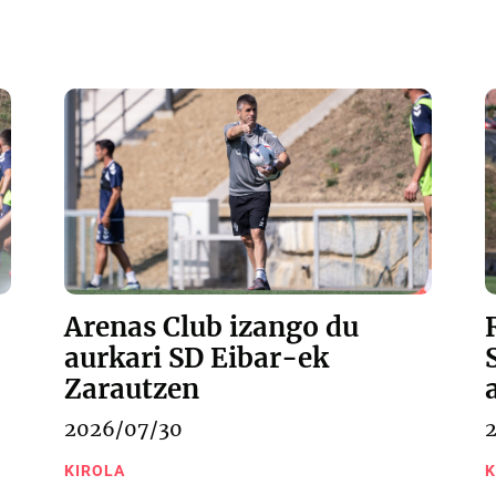
Arenas Club izango du
aurkari SD Eibar-ek
Zarautzen
2026/07/30
KIROLA
K