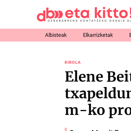
Albisteak
Elkarrizketak
KIROLA
Elene Bei
txapeldu
m-ko pr