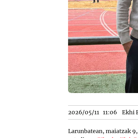
2026/05/11
11:06
Ekhi B
Larunbatean, maiatzak 9,