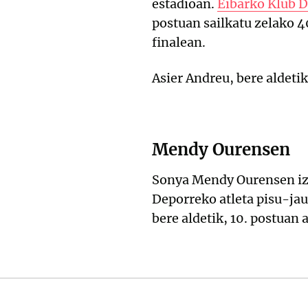
estadioan.
Eibarko Klub 
postuan sailkatu zelako 
finalean.
Asier Andreu, bere aldeti
Mendy Ourensen
Sonya Mendy Ourensen iza
Deporreko atleta pisu-jau
bere aldetik, 10. postuan