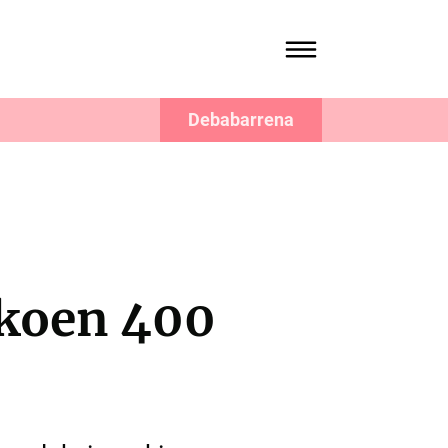
Debabarrena
ikoen 400