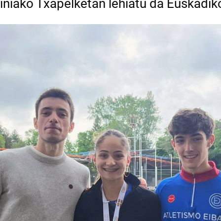
niako Txapelketan lehiatu da Euskadiko