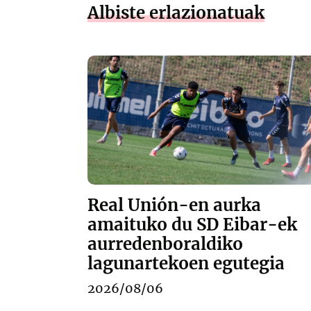
Albiste erlazionatuak
Real Unión-en aurka
amaituko du SD Eibar-ek
aurredenboraldiko
lagunartekoen egutegia
2026/08/06