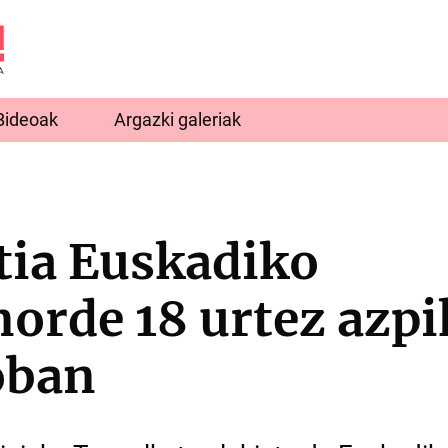
Bideoak
Argazki galeriak
tia Euskadiko
norde 18 urtez azp
oban