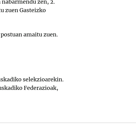
ra nabarmendu zen, 2.
tu zuen Gasteizko
. postuan amaitu zuen.
skadiko selekzioarekin.
Euskadiko Federazioak,