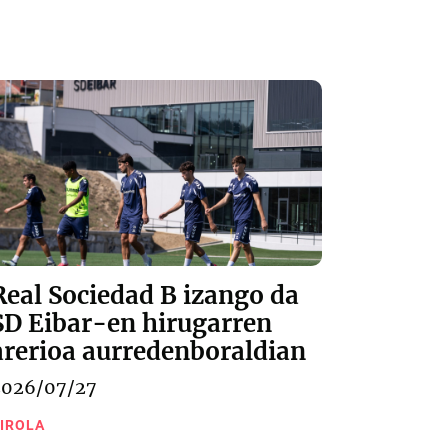
Real Sociedad B izango da
SD Eibar-en hirugarren
arerioa aurredenboraldian
2026/07/27
IROLA