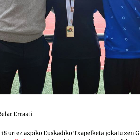
elar Errasti
 18 urtez azpiko Euskadiko Txapelketa jokatu zen 