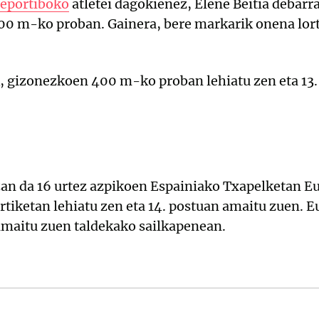
Deportiboko
atletei dagokienez, Elene Beitia debar
400 m-ko proban. Gainera, bere markarik onena lor
k, gizonezkoen 400 m-ko proban lehiatu zen eta 13
n da 16 urtez azpikoen Espainiako Txapelketan Eu
rtiketan lehiatu zen eta 14. postuan amaitu zuen. 
 amaitu zuen taldekako sailkapenean.