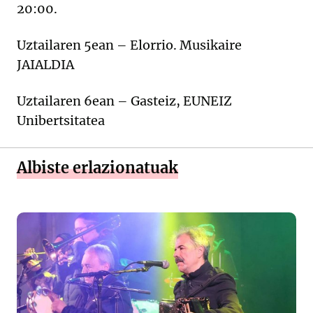
20:00.
Uztailaren 5ean – Elorrio. Musikaire
JAIALDIA
Uztailaren 6ean – Gasteiz, EUNEIZ
Unibertsitatea
Albiste erlazionatuak