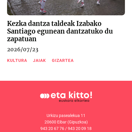
Kezka dantza taldeak Izabako
Santiago egunean dantzatuko du
zapatuan
2026/07/23
KULTURA
JAIAK
GIZARTEA
Urkizu pasealekua 11
20600 Eibar (Gipuzkoa)
943 20 67 76
/
943 20 09 18