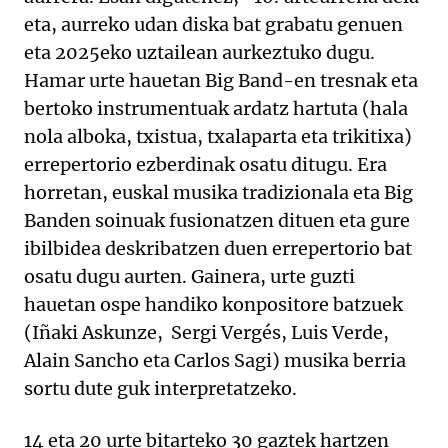
eta, aurreko udan diska bat grabatu genuen
eta 2025eko uztailean aurkeztuko dugu.
Hamar urte hauetan Big Band-en tresnak eta
bertoko instrumentuak ardatz hartuta (hala
nola alboka, txistua, txalaparta eta trikitixa)
errepertorio ezberdinak osatu ditugu. Era
horretan, euskal musika tradizionala eta Big
Banden soinuak fusionatzen dituen eta gure
ibilbidea deskribatzen duen errepertorio bat
osatu dugu aurten. Gainera, urte guzti
hauetan ospe handiko konpositore batzuek
(Iñaki Askunze, Sergi Vergés, Luis Verde,
Alain Sancho eta Carlos Sagi) musika berria
sortu dute guk interpretatzeko.
14 eta 20 urte bitarteko 30 gaztek hartzen