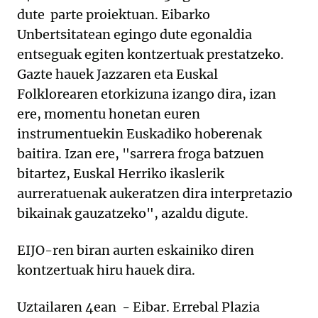
dute parte proiektuan. Eibarko
Unbertsitatean egingo dute egonaldia
entseguak egiten kontzertuak prestatzeko.
Gazte hauek Jazzaren eta Euskal
Folklorearen etorkizuna izango dira, izan
ere, momentu honetan euren
instrumentuekin Euskadiko hoberenak
baitira. Izan ere, "sarrera froga batzuen
bitartez, Euskal Herriko ikaslerik
aurreratuenak aukeratzen dira interpretazio
bikainak gauzatzeko", azaldu digute.
EIJO-ren biran aurten eskainiko diren
kontzertuak hiru hauek dira.
Uztailaren 4ean - Eibar. Errebal Plazia