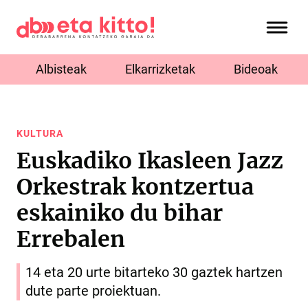
Albisteak
Elkarrizketak
Bideoak
KULTURA
Euskadiko Ikasleen Jazz
Orkestrak kontzertua
eskainiko du bihar
Errebalen
14 eta 20 urte bitarteko 30 gaztek hartzen
dute parte proiektuan.