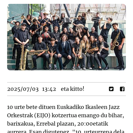
2025/07/03
13:42
eta kitto!
10 urte bete dituen Euskadiko Ikasleen Jazz
Orkestrak (EIJO) kotzertua emango du bihar,
barixakua, Errebal plazan, 20:00etatik
aurrera. Esan digutenez, "10. urteurrena dela