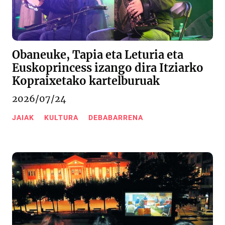
Obaneuke, Tapia eta Leturia eta
Euskoprincess izango dira Itziarko
Kopraixetako kartelburuak
2026/07/24
JAIAK
KULTURA
DEBABARRENA