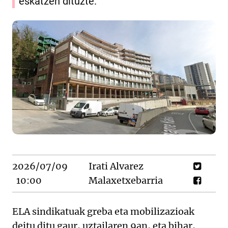
eskatzen dituzte.
2026/07/09
Irati Alvarez
10:00
Malaxetxebarria
ELA sindikatuak greba eta mobilizazioak
deitu ditu gaur, uztailaren 9an, eta bihar,