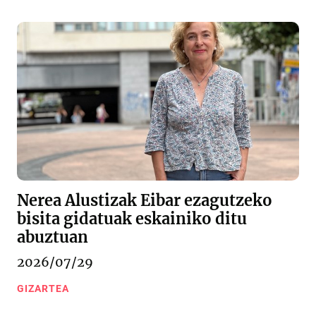
Nerea Alustizak Eibar ezagutzeko
bisita gidatuak eskainiko ditu
abuztuan
2026/07/29
GIZARTEA