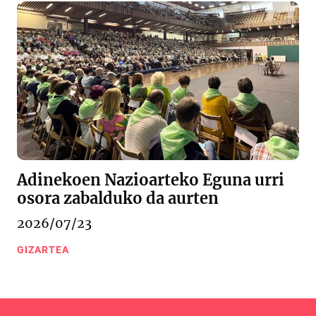
Adinekoen Nazioarteko Eguna urri
osora zabalduko da aurten
2026/07/23
GIZARTEA