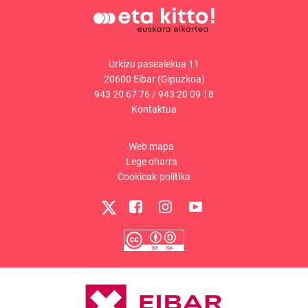
Urkizu pasealekua 11
20600 Eibar (Gipuzkoa)
943 20 67 76
/
943 20 09 18
Kontaktua
Web mapa
Lege oharra
Cookieak-politika