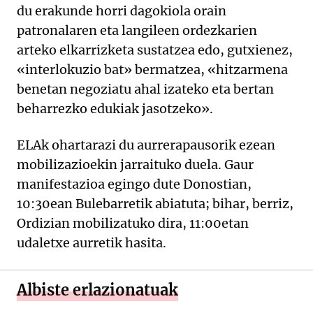
du erakunde horri dagokiola orain
patronalaren eta langileen ordezkarien
arteko elkarrizketa sustatzea edo, gutxienez,
«interlokuzio bat» bermatzea, «hitzarmena
benetan negoziatu ahal izateko eta bertan
beharrezko edukiak jasotzeko».
ELAk ohartarazi du aurrerapausorik ezean
mobilizazioekin jarraituko duela. Gaur
manifestazioa egingo dute Donostian,
10:30ean Bulebarretik abiatuta; bihar, berriz,
Ordizian mobilizatuko dira, 11:00etan
udaletxe aurretik hasita.
Albiste erlazionatuak