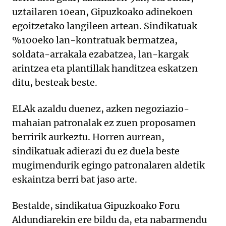
uztailaren 10ean, Gipuzkoako adinekoen
egoitzetako langileen artean. Sindikatuak
%100eko lan-kontratuak bermatzea,
soldata-arrakala ezabatzea, lan-kargak
arintzea eta plantillak handitzea eskatzen
ditu, besteak beste.
ELAk azaldu duenez, azken negoziazio-
mahaian patronalak ez zuen proposamen
berririk aurkeztu. Horren aurrean,
sindikatuak adierazi du ez duela beste
mugimendurik egingo patronalaren aldetik
eskaintza berri bat jaso arte.
Bestalde, sindikatua Gipuzkoako Foru
Aldundiarekin ere bildu da, eta nabarmendu