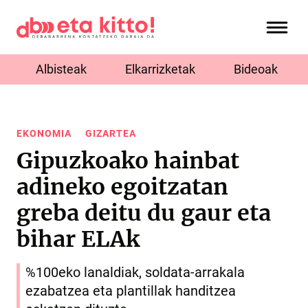
Albisteak
Elkarrizketak
Bideoak
EKONOMIA
GIZARTEA
Gipuzkoako hainbat
adineko egoitzatan
greba deitu du gaur eta
bihar ELAk
%100eko lanaldiak, soldata-arrakala
ezabatzea eta plantillak handitzea