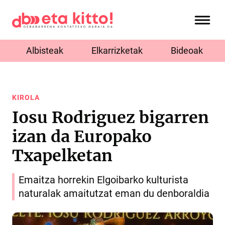
Albisteak
Elkarrizketak
Bideoak
KIROLA
Iosu Rodriguez bigarren
izan da Europako
Txapelketan
Emaitza horrekin Elgoibarko kulturista
naturalak amaitutzat eman du denboraldia