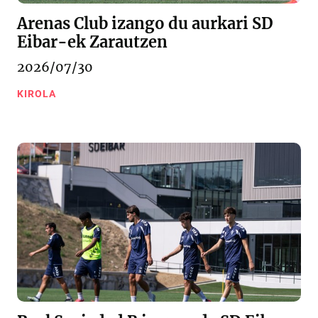
Arenas Club izango du aurkari SD
Eibar-ek Zarautzen
2026/07/30
KIROLA