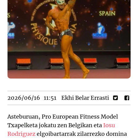
2026/06/16
11:51
Ekhi Belar Errasti
Asteburuan, Pro European Fitness Model
Txapelketa jokatu zen Belgikan eta
Iosu
Rodriguez
elgoibartarrak zilarrezko domina