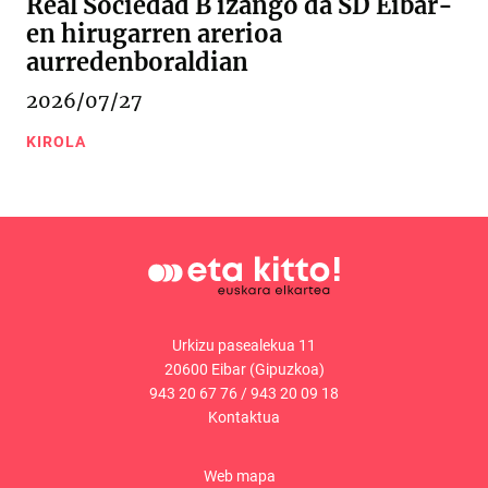
Real Sociedad B izango da SD Eibar-
en hirugarren arerioa
aurredenboraldian
2026/07/27
KIROLA
Urkizu pasealekua 11
20600 Eibar (Gipuzkoa)
943 20 67 76
/
943 20 09 18
Kontaktua
Web mapa