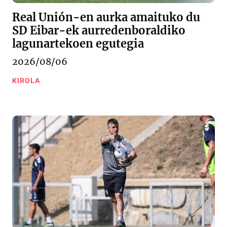
Real Unión-en aurka amaituko du
SD Eibar-ek aurredenboraldiko
lagunartekoen egutegia
2026/08/06
KIROLA