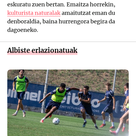
eskuratu zuen bertan. Emaitza horrekin,
kulturista naturalak
amaitutzat eman du
denboraldia, baina hurrengora begira da
dagoeneko.
Albiste erlazionatuak