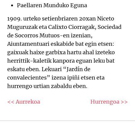
Paellaren Munduko Eguna
1909. urteko setienbriaren 20xan Niceto
Muguruzak eta Calixto Ciorragak, Sociedad
de Socorros Mutuos-en izenian,
Aiuntamentuari eskabide bat egin etsen:
gaixuak haixe garbixa hartu ahal izeteko
herrittik-kaletik kanpora eguan leku bat
eskatu eben. Lekuari “Jardín de
convalecientes” izena ipiñi etsen eta
hurrengo urtian zabaldu eben.
<< Aurrekoa
Hurrengoa >>