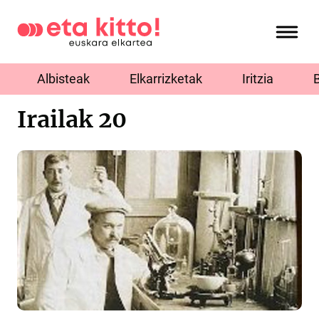
Albisteak
Elkarrizketak
Iritzia
Irailak 20