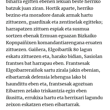
biharra egitten ebenen lekuan beste herriko
batzuk juan ziran. Hortik aparte, herriko
bezino eta moradore danak armak hartu
zittuezen, guardixak eta zentinelak egitteko;
harrapatzen zittuen espiak eta susmua
sortzen ebenak Ermuan eguazan Bizkaiko
Kopnpaiñixen komandantiarengana eruaten
zittuezen. Gaiñera, Elgoibartik 80 lagun
eskatu zittuezen eta, harako bidian, Sasiolan
frantses bat harrapau eben. Frantsesak
Elgoibarreraiñok sartu zirala jakin ebenian,
eibartarrak defensia lehengua lako bi
haundittu eben eta, frantsesak agoztuan
Eibarren zelako triskantzia egin eben
ikusitta, errukixa hartu eta herrixari lagundu
zeixon eskatzen etsen eibartarrak.