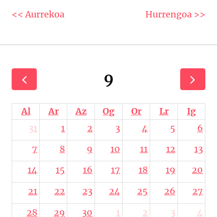
<< Aurrekoa
Hurrengoa >>
9
Al
Ar
Az
Og
Or
Lr
Ig
31
1
2
3
4
5
6
7
8
9
10
11
12
13
14
15
16
17
18
19
20
21
22
23
24
25
26
27
28
29
30
1
2
3
4