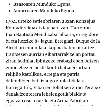
Itsasoaren Munduko Eguna
Amorruaren Munduko Eguna
1794. urteko setienbriaren 28xan Konzejua
Kontadorekua etxian batu zan. Han ziran
Juan Bautista Mendizabal alkatia, erregidore
bi eta herriko 85 lagun. Erregiari, Duque de la
Alcudiari emondako kopixa baten bittartez,
frantsesen aurrian eibartarrak zelan portau
ziran jakiñian ipintzeko erabagi eben. Aitzen
emon ebezen beste kontu batzuen artian,
relijiño katolikua, erregia eta patria
defenditzen beti izango zirala fidelak;
horregaittik, Eibarren tokatzen ziran Terzixo
danak fronterara lehelengotik bialduta
eguazan oso-osorik, eta Arma Fabrikan