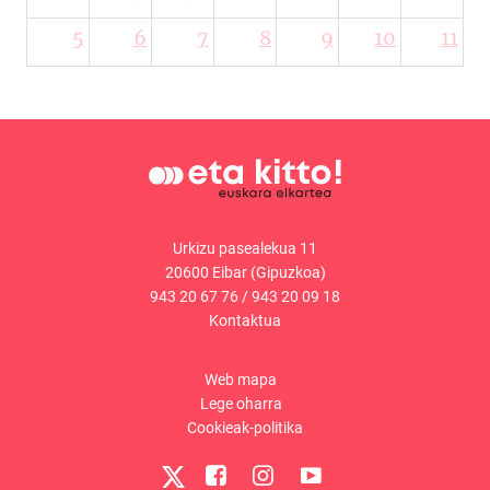
5
6
7
8
9
10
11
Urkizu pasealekua 11
20600 Eibar (Gipuzkoa)
943 20 67 76
/
943 20 09 18
Kontaktua
Web mapa
Lege oharra
Cookieak-politika