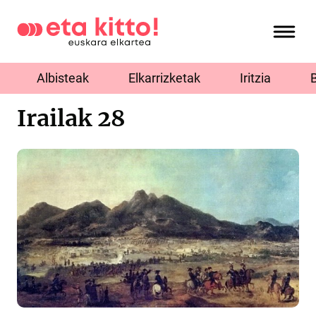
Albisteak
Elkarrizketak
Iritzia
Irailak 28