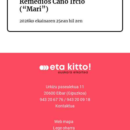
Remedios Caño Ircio
(“Mari”)
2026ko ekainaren 25ean hil zen
Urkizu pasealekua 11
20600 Eibar (Gipuzkoa)
943 20 67 76
/
943 20 09 18
Kontaktua
Web mapa
Lege oharra