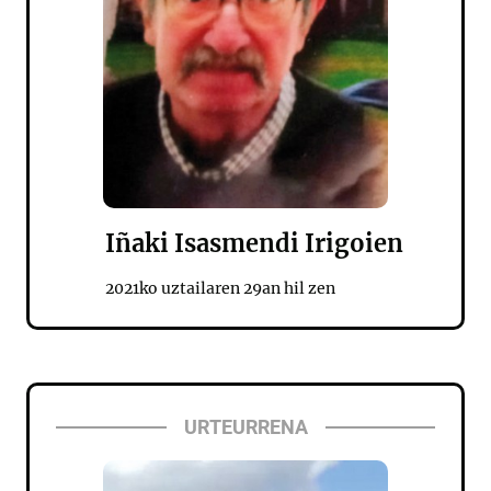
Iñaki Isasmendi Irigoien
2021ko uztailaren 29an hil zen
URTEURRENA