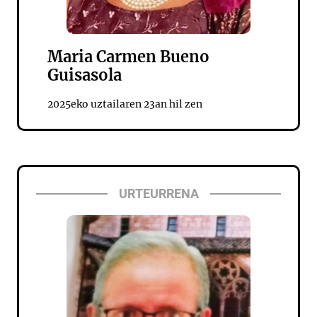
Maria Carmen Bueno
Guisasola
2025eko uztailaren 23an hil zen
URTEURRENA