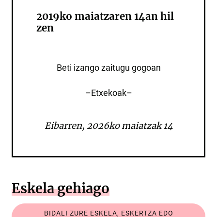
2019ko maiatzaren 14an hil
zen
Beti izango zaitugu gogoan
–Etxekoak–
Eibarren, 2026ko maiatzak 14
Eskela gehiago
BIDALI ZURE ESKELA, ESKERTZA EDO