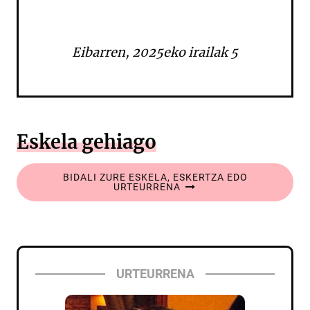
Eibarren, 2025eko irailak 5
Eskela gehiago
BIDALI ZURE ESKELA, ESKERTZA EDO
URTEURRENA
URTEURRENA