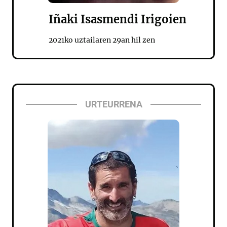
Iñaki Isasmendi Irigoien
2021ko uztailaren 29an hil zen
URTEURRENA