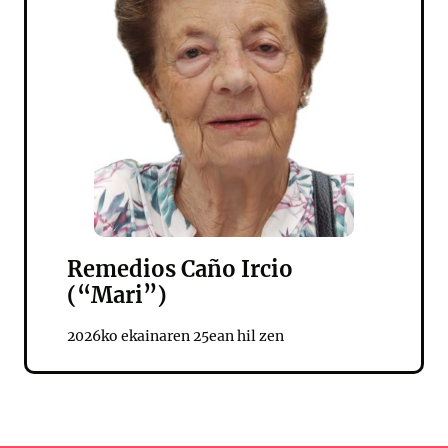
Remedios Caño Ircio
(“Mari”)
2026ko ekainaren 25ean hil zen