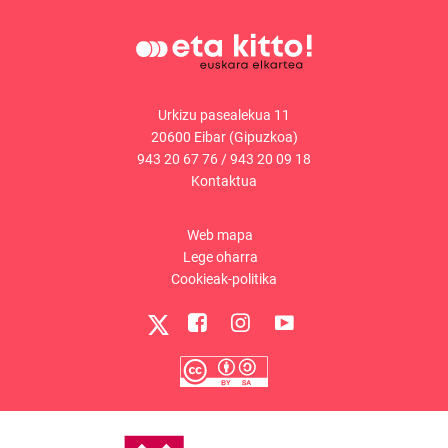
Urkizu pasealekua 11
20600 Eibar (Gipuzkoa)
943 20 67 76
/
943 20 09 18
Kontaktua
Web mapa
Lege oharra
Cookieak-politika