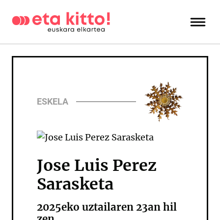
ESKELA
Jose Luis Perez
Sarasketa
2025eko uztailaren 23an hil
zen