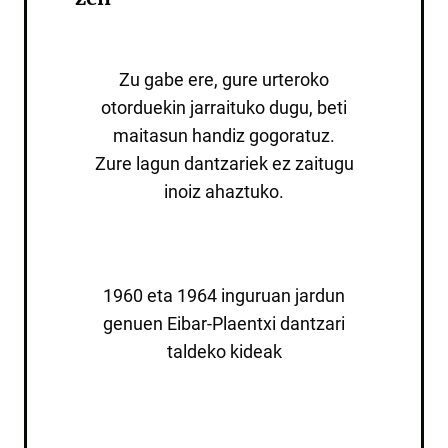
Zu gabe ere, gure urteroko
otorduekin jarraituko dugu, beti
maitasun handiz gogoratuz.
Zure lagun dantzariek ez zaitugu
inoiz ahaztuko.
1960 eta 1964 inguruan jardun
genuen Eibar-Plaentxi dantzari
taldeko kideak