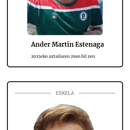
Ander Martin Estenaga
2025eko uztailaren 29an hil zen
ESKELA