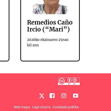
Remedios Caño
Ircio (“Mari”)
2026ko ekainaren 25ean
hil zen
Web mapa
Lege oharra
Cookieak-politika