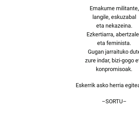
Emakume militante,
langile, eskuzabal
eta nekazeina.
Ezkertiarra, abertzal
eta feminista.
Gugan jarraituko dut
zure indar, bizi-gogo e
konpromisoak.
Eskerrik asko herria egite
–SORTU–