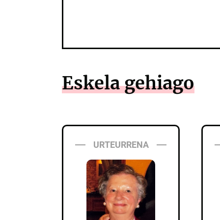
Eskela gehiago
URTEURRENA