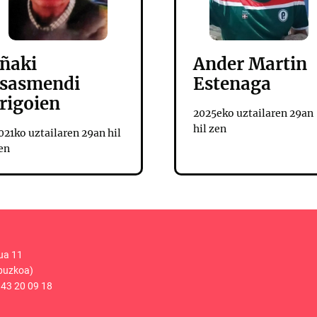
Iñaki
Ander Martin
Isasmendi
Estenaga
Irigoien
2025eko uztailaren 29an
hil zen
021ko uztailaren 29an hil
en
ua 11
puzkoa)
43 20 09 18