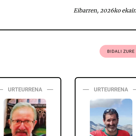
Eibarren, 2026ko ekain
BIDALI ZUR
URTEURRENA
URTEURRENA