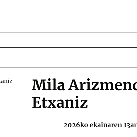
Mila Arizmen
Etxaniz
2026ko ekainaren 13an