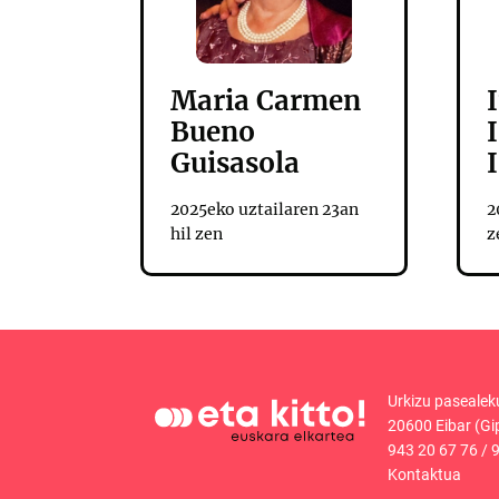
Maria Carmen
Bueno
Guisasola
2025eko uztailaren 23an
2
hil zen
z
Urkizu pasealek
20600 Eibar (Gi
943 20 67 76
/
9
Kontaktua