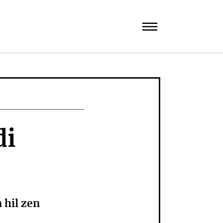
di
 hil zen