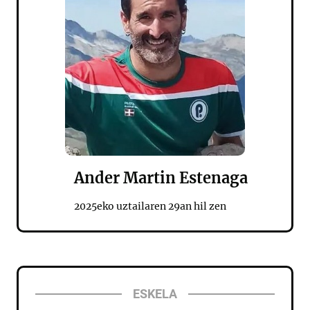
Ander Martin Estenaga
2025eko uztailaren 29an hil zen
ESKELA