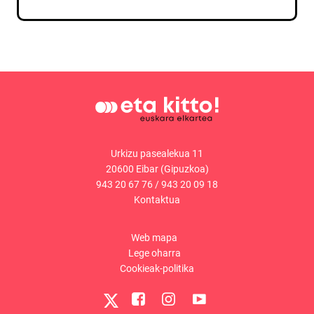
Urkizu pasealekua 11
20600 Eibar (Gipuzkoa)
943 20 67 76
/
943 20 09 18
Kontaktua
Web mapa
Lege oharra
Cookieak-politika