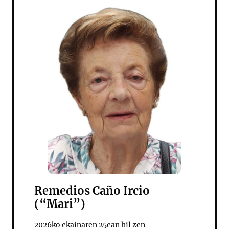
Remedios Caño Ircio
(“Mari”)
2026ko ekainaren 25ean hil zen