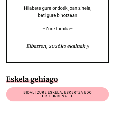
Hilabete gure ondotik joan zinela,
beti gure bihotzean
–Zure familia–
Eibarren, 2026ko ekainak 5
Eskela gehiago
BIDALI ZURE ESKELA, ESKERTZA EDO
URTEURRENA