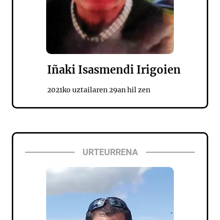
Iñaki Isasmendi Irigoien
2021ko uztailaren 29an hil zen
URTEURRENA