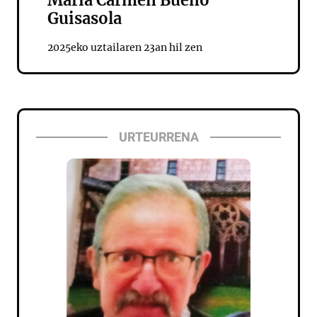
Maria Carmen Bueno
Guisasola
2025eko uztailaren 23an hil zen
URTEURRENA