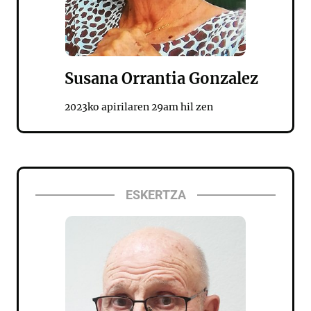
Susana Orrantia Gonzalez
2023ko apirilaren 29am hil zen
ESKERTZA