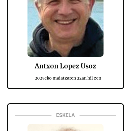
Antxon Lopez Usoz
2025eko maiatzaren 22an hil zen
ESKELA