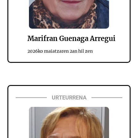
Marifran Guenaga Arregui
2026ko maiatzaren 2an hil zen
URTEURRENA