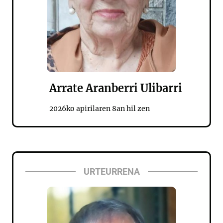
Arrate Aranberri Ulibarri
2026ko apirilaren 8an hil zen
URTEURRENA