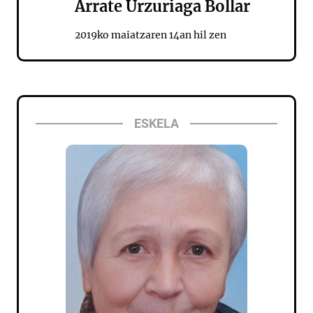
Arrate Urzuriaga Bollar
2019ko maiatzaren 14an hil zen
ESKELA