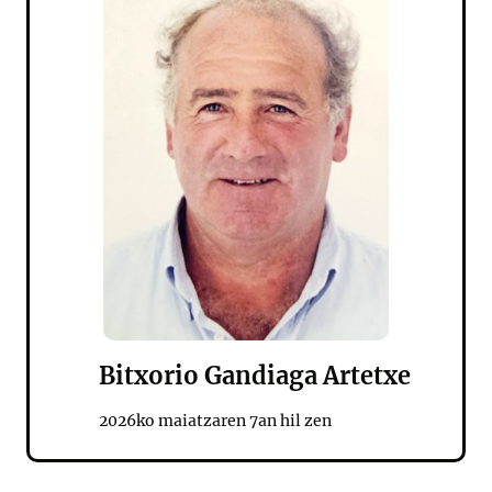
Bitxorio Gandiaga Artetxe
2026ko maiatzaren 7an hil zen