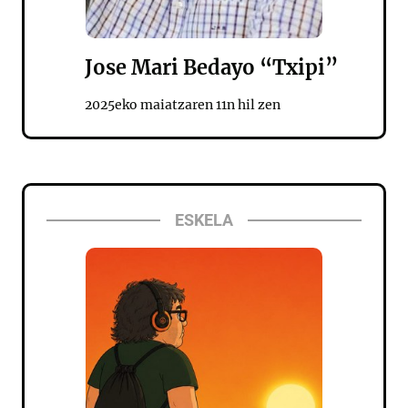
Jose Mari Bedayo “Txipi”
2025eko maiatzaren 11n hil zen
ESKELA