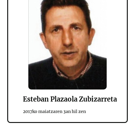
Esteban Plazaola Zubizarreta
2017ko maiatzaren 3an hil zen