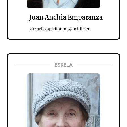
Juan Anchia Emparanza
2020eko apirilaren 14an hil zen
ESKELA