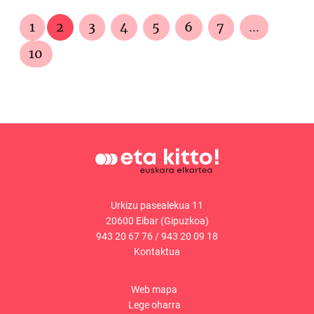
1
2
3
4
5
6
7
...
10
Urkizu pasealekua 11
20600 Eibar (Gipuzkoa)
943 20 67 76
/
943 20 09 18
Kontaktua
Web mapa
Lege oharra