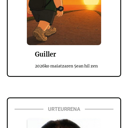
Guiller
2026ko maiatzaren 5ean hil zen
URTEURRENA