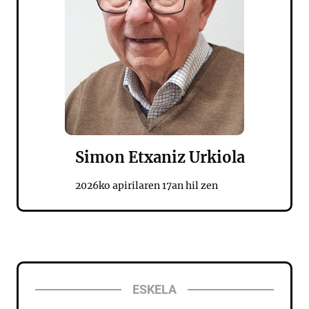
Simon Etxaniz Urkiola
2026ko apirilaren 17an hil zen
ESKELA