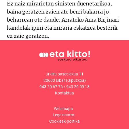
Ez naiz mirarietan sinisten duenetarikoa,
baina geratzen zaien ate berri bakarra jo
beharrean ote daude: Arrateko Ama Birjinari
kandelak ipini eta miraria eskatzea besterik
ez zaie geratzen.
Urkizu pasealekua 11
20600 Eibar (Gipuzkoa)
943 20 67 76
/
943 20 09 18
Kontaktua
Web mapa
Lege oharra
Cookieak-politika