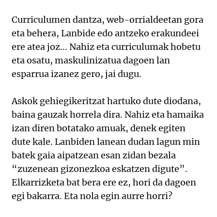
Curriculumen dantza, web-orrialdeetan gora
eta behera, Lanbide edo antzeko erakundeei
ere atea joz... Nahiz eta curriculumak hobetu
eta osatu, maskulinizatua dagoen lan
esparrua izanez gero, jai dugu.
Askok gehiegikeritzat hartuko dute diodana,
baina gauzak horrela dira. Nahiz eta hamaika
izan diren botatako amuak, denek egiten
dute kale. Lanbiden lanean dudan lagun min
batek gaia aipatzean esan zidan bezala
“zuzenean gizonezkoa eskatzen digute”.
Elkarrizketa bat bera ere ez, hori da dagoen
egi bakarra. Eta nola egin aurre horri?