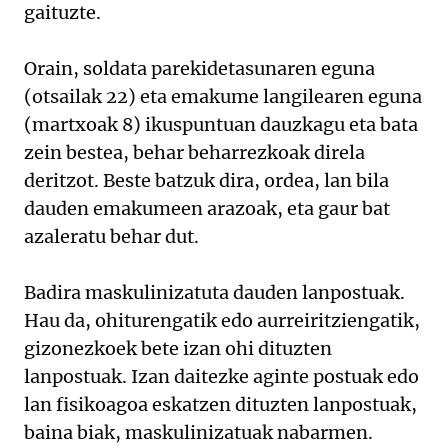
gaituzte.
Orain, soldata parekidetasunaren eguna
(otsailak 22) eta emakume langilearen eguna
(martxoak 8) ikuspuntuan dauzkagu eta bata
zein bestea, behar beharrezkoak direla
deritzot. Beste batzuk dira, ordea, lan bila
dauden emakumeen arazoak, eta gaur bat
azaleratu behar dut.
Badira maskulinizatuta dauden lanpostuak.
Hau da, ohiturengatik edo aurreiritziengatik,
gizonezkoek bete izan ohi dituzten
lanpostuak. Izan daitezke aginte postuak edo
lan fisikoagoa eskatzen dituzten lanpostuak,
baina biak, maskulinizatuak nabarmen.