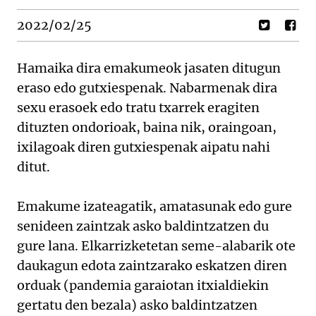
2022/02/25
Hamaika dira emakumeok jasaten ditugun
eraso edo gutxiespenak. Nabarmenak dira
sexu erasoek edo tratu txarrek eragiten
dituzten ondorioak, baina nik, oraingoan,
ixilagoak diren gutxiespenak aipatu nahi
ditut.
Emakume izateagatik, amatasunak edo gure
senideen zaintzak asko baldintzatzen du
gure lana. Elkarrizketetan seme-alabarik ote
daukagun edota zaintzarako eskatzen diren
orduak (pandemia garaiotan itxialdiekin
gertatu den bezala) asko baldintzatzen