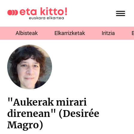
Albisteak
Elkarrizketak
Iritzia
"Aukerak mirari
direnean" (Desirée
Magro)