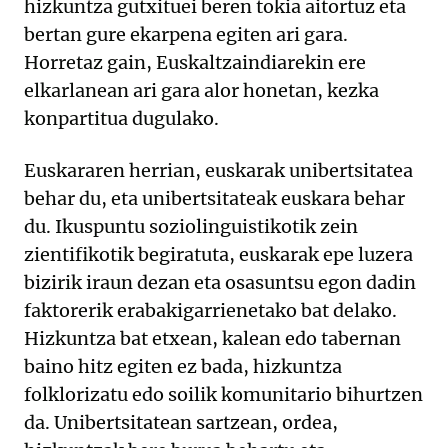
hizkuntza gutxituei beren tokia aitortuz eta
bertan gure ekarpena egiten ari gara.
Horretaz gain, Euskaltzaindiarekin ere
elkarlanean ari gara alor honetan, kezka
konpartitua dugulako.
Euskararen herrian, euskarak unibertsitatea
behar du, eta unibertsitateak euskara behar
du. Ikuspuntu soziolinguistikotik zein
zientifikotik begiratuta, euskarak epe luzera
bizirik iraun dezan eta osasuntsu egon dadin
faktorerik erabakigarrienetako bat delako.
Hizkuntza bat etxean, kalean edo tabernan
baino hitz egiten ez bada, hizkuntza
folklorizatu edo soilik komunitario bihurtzen
da. Unibertsitatean sartzean, ordea,