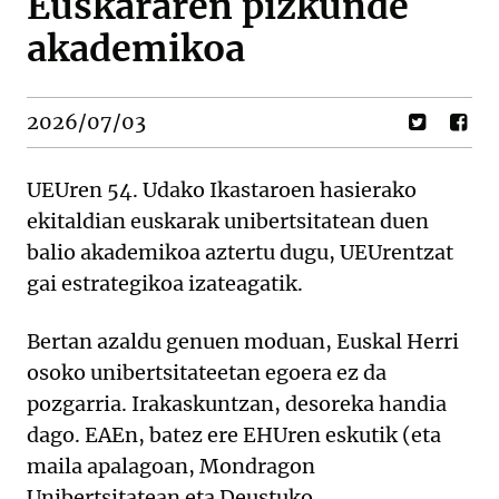
Euskararen pizkunde
akademikoa
2026/07/03
UEUren 54. Udako Ikastaroen hasierako
ekitaldian euskarak unibertsitatean duen
balio akademikoa aztertu dugu, UEUrentzat
gai estrategikoa izateagatik.
Bertan azaldu genuen moduan, Euskal Herri
osoko unibertsitateetan egoera ez da
pozgarria. Irakaskuntzan, desoreka handia
dago. EAEn, batez ere EHUren eskutik (eta
maila apalagoan, Mondragon
Unibertsitatean eta Deustuko