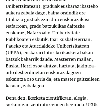
Unibertsitatean), graduak euskaraz ikasteko
aukera zabala dago, baina oraindik ere
titulazio guztiak ezin dira euskaraz ikasi.
Nafarroan, gradu batzuk ikas daitezke
euskaraz, Nafarroako Unibertsitate
Publikoaren eskutik. Ipar Euskal Herrian,
Paueko eta Aturrialdeko Unibertsitatean
(UPPA), euskarari loturiko ikasketa bakan
batzuk bakarrik daude. Masterren mailan,
Euskal Herri osoa aintzat hartuta, jakintza-
arlo desberdinetan euskaraz dagoen
eskaintza oso urria da, eta master gaitzaileen
kasuan, zabalagoa.
Dena den, ikerketa zientifikoan, alegia,
sorkuntzan zentratu genuen begirada. UEUk