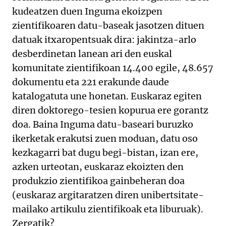
kudeatzen duen Inguma ekoizpen
zientifikoaren datu-baseak jasotzen dituen
datuak itxaropentsuak dira: jakintza-arlo
desberdinetan lanean ari den euskal
komunitate zientifikoan 14.400 egile, 48.657
dokumentu eta 221 erakunde daude
katalogatuta une honetan. Euskaraz egiten
diren doktorego-tesien kopurua ere gorantz
doa. Baina Inguma datu-baseari buruzko
ikerketak erakutsi zuen moduan, datu oso
kezkagarri bat dugu begi-bistan, izan ere,
azken urteotan, euskaraz ekoizten den
produkzio zientifikoa gainbeheran doa
(euskaraz argitaratzen diren unibertsitate-
mailako artikulu zientifikoak eta liburuak).
Zergatik?