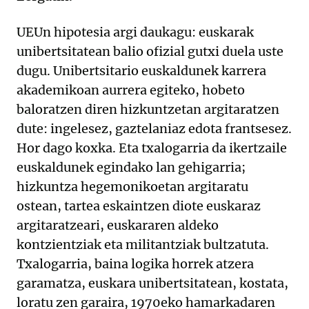
UEUn hipotesia argi daukagu: euskarak
unibertsitatean balio ofizial gutxi duela uste
dugu. Unibertsitario euskaldunek karrera
akademikoan aurrera egiteko, hobeto
baloratzen diren hizkuntzetan argitaratzen
dute: ingelesez, gaztelaniaz edota frantsesez.
Hor dago koxka. Eta txalogarria da ikertzaile
euskaldunek egindako lan gehigarria;
hizkuntza hegemonikoetan argitaratu
ostean, tartea eskaintzen diote euskaraz
argitaratzeari, euskararen aldeko
kontzientziak eta militantziak bultzatuta.
Txalogarria, baina logika horrek atzera
garamatza, euskara unibertsitatean, kostata,
loratu zen garaira, 1970eko hamarkadaren