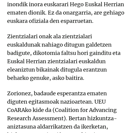
inondik inora euskarari Hego Euskal Herrian
ematen dionik. Ez da onargarria, are gehiago
euskara ofiziala den esparruetan.
Zientzialari onak ala zientzialari
euskaldunak nahiago ditugun galdetzen
badigute, dikotomia faltsu hori gainditu eta
Euskal Herrian zientzialari euskaldun
eleaniztun bikainak ditugula erantzun
beharko genuke, asko baitira.
Zorionez, badaude esperantza ematen
diguten egitasmoak nazioartean. UEU
CoARAko kide da (Coalition for Advancing
Research Assessment). Bertan hizkuntza-
aniztasuna aldarrikatzen da ikerketan,