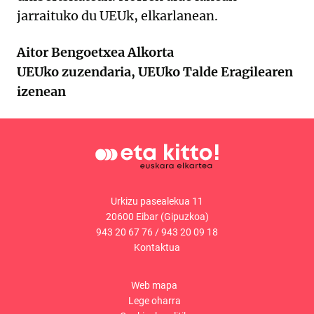
jarraituko du UEUk, elkarlanean.
Aitor Bengoetxea Alkorta
UEUko zuzendaria, UEUko Talde Eragilearen
izenean
Urkizu pasealekua 11
20600 Eibar (Gipuzkoa)
943 20 67 76
/
943 20 09 18
Kontaktua
Web mapa
Lege oharra