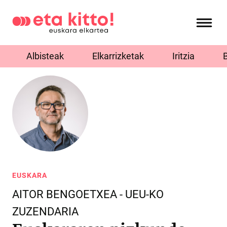
Albisteak
Elkarrizketak
Iritzia
EUSKARA
AITOR BENGOETXEA - UEU-KO
ZUZENDARIA