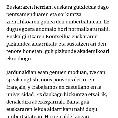
Euskararen herrian, euskara gutxietsia dago
pentsamenduaren eta sorkuntza
zientifikoaren gunea den unibertsitatean. Ez
dugu egoera anomalo hori normalizatu nahi.
Euskalgintzaren Kontseilua euskararen
pizkundea aldarrikatu eta sustatzen ari den
tenore honetan, guk pizkunde akademikoari
ekin diogu.
Jardunaldian esan genuen moduan, we can
speak english, nous pouvons écrire en
français, y trabajamos en castellano en la
universidad. Ez daukagu hizkuntza etsairik,
denak dira aberasgarriak. Baina guk
euskararen lekua aldarrikatu nahi dugu
unibertsitatean. Horren alde lanean