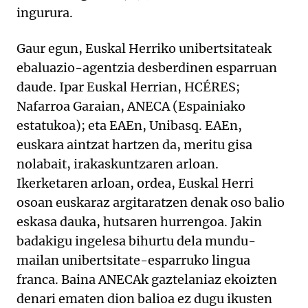
ingurura.
Gaur egun, Euskal Herriko unibertsitateak
ebaluazio-agentzia desberdinen esparruan
daude. Ipar Euskal Herrian, HCÉRES;
Nafarroa Garaian, ANECA (Espainiako
estatukoa); eta EAEn, Unibasq. EAEn,
euskara aintzat hartzen da, meritu gisa
nolabait, irakaskuntzaren arloan.
Ikerketaren arloan, ordea, Euskal Herri
osoan euskaraz argitaratzen denak oso balio
eskasa dauka, hutsaren hurrengoa. Jakin
badakigu ingelesa bihurtu dela mundu-
mailan unibertsitate-esparruko lingua
franca. Baina ANECAk gaztelaniaz ekoizten
denari ematen dion balioa ez dugu ikusten