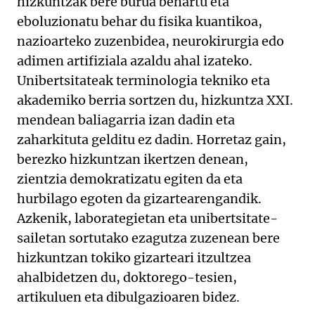
hizkuntzak bere burua behartu eta
eboluzionatu behar du fisika kuantikoa,
nazioarteko zuzenbidea, neurokirurgia edo
adimen artifiziala azaldu ahal izateko.
Unibertsitateak terminologia tekniko eta
akademiko berria sortzen du, hizkuntza XXI.
mendean baliagarria izan dadin eta
zaharkituta gelditu ez dadin. Horretaz gain,
berezko hizkuntzan ikertzen denean,
zientzia demokratizatu egiten da eta
hurbilago egoten da gizartearengandik.
Azkenik, laborategietan eta unibertsitate-
sailetan sortutako ezagutza zuzenean bere
hizkuntzan tokiko gizarteari itzultzea
ahalbidetzen du, doktorego-tesien,
artikuluen eta dibulgazioaren bidez.