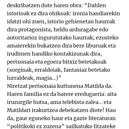
deskribatzen dute haren obra: “Dahlen
istorioak ez dira ohikoak: ironia handiarekin
idatzi ohi zuen, istorio gehienetan haurrak
dira protagonista, heldu arduragabe edo
autoritarioz ingurututako haurrak; ezusteko
amaierekin bukatzen dira bere liburuak eta
irudimen handiko kontakizunak dira,
pertsonaia eta egoera bitxiz betetakoak
(sorginak, erraldoiak, fantasiaz betetako
lurraldeak, magia…)”
Niretzat pertsonaia kuttunena Matilda da.
Haren familia ez da batere eredugarria: aita
iruzurgile hutsa, ama telebista zalea… eta
Matildari irakurtzea debekatzen diote! Hau
da, gaur eguneko haur eta gazte literaturan
“politikoki ez zuzena” sailkatuko litzateke