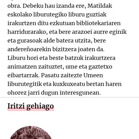
obra. Debeku hau izanda ere, Matildak
eskolako liburutegiko liburu guztiak
irakurtzen ditu ezkutuan bibliotekariaren
harridurarako, eta bere arazoei aurre eginik
eta gurasoak alde batera utzita, bere
andereñoarekin bizitzera joaten da.
Liburu hori eta beste batzuk irakurtzera
animatzen zaituztet, ume eta gaztetxo
eibartarrak. Pasatu zaitezte Umeen
liburutegitik eta kuxkuxeatu bertan haren
ohorez jarri dugun interesgunean.
Iritzi gehiago