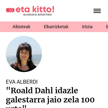
Albisteak
Elkarrizketak
Iritzia
EVA ALBERDI
"Roald Dahl idazle
galestarra jaio zela 100