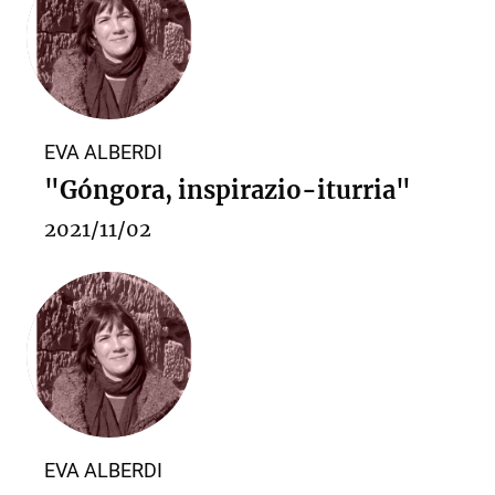
EVA ALBERDI
"Góngora, inspirazio-iturria"
2021/11/02
EVA ALBERDI