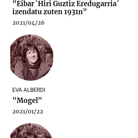
"Eibar `Hiri Guztiz Eredugarria´
izendatu zuten 1931n"
2021/04/26
EVA ALBERDI
"Mogel"
2021/01/22