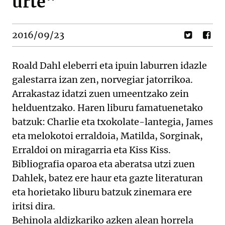
urte"
2016/09/23
Roald Dahl eleberri eta ipuin laburren idazle
galestarra izan zen, norvegiar jatorrikoa.
Arrakastaz idatzi zuen umeentzako zein
helduentzako. Haren liburu famatuenetako
batzuk: Charlie eta txokolate-lantegia, James
eta melokotoi erraldoia, Matilda, Sorginak,
Erraldoi on miragarria eta Kiss Kiss.
Bibliografia oparoa eta aberatsa utzi zuen
Dahlek, batez ere haur eta gazte literaturan
eta horietako liburu batzuk zinemara ere
iritsi dira.
Behinola aldizkariko azken alean horrela