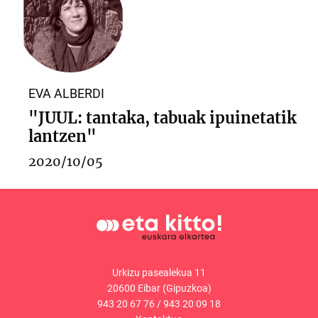
EVA ALBERDI
"JUUL: tantaka, tabuak ipuinetatik
lantzen"
2020/10/05
Urkizu pasealekua 11
20600 Eibar (Gipuzkoa)
943 20 67 76
/
943 20 09 18