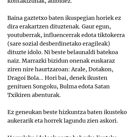
kontakizunak, adibidez.
Baina gaztetxo baten ikuspegian horiek ez
dira erakartzen dituztenak. Gaur egun,
youtuberrak, influencerrak edota tiktokerra
(sare sozial desberdinetako eragileak)
dituzte idolo. Ni beste belaunaldi batekoa
naiz. Marrazki bizidun onenak euskaraz
ziren nire haurtzaroan: Arale, Dotakon,
Dragoi Bola... Hori bai, denek ikusten
genituen Songoku, Bulma edota Satan
Txikiren abenturak.
Ez geneukan beste hizkuntza baten ikusteko
aukerarik eta horrek lagundu zien askori.