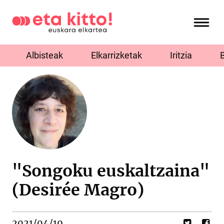
Albisteak
Elkarrizketak
Iritzia
"Songoku euskaltzaina"
(Desirée Magro)
2021/04/19