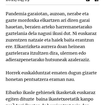
Pandemia garaiotan, auzoan, nerabe eta
gazte mordoxka elkartzen ari diren garai
hauetan, beraien arteko harremanetarako
gaztelania dela nagusi ikusi dut. Ni euskaraz
zuzentzen natzaie eta haiek baita erantzun
ere. Elkarrizketa aurrera doan heinean
gaztelerara itzultzen dira, ulermen edo
adierazpenetarako hutsuneak azaleraziz.
Horrek euskalduntzat ematen dugun gizarte
honetan pentsatzera eraman nau.
Eibarko ikasle gehienek ikasketak euskaraz
egiten dituzte baina ikastetxeetatik kanpo