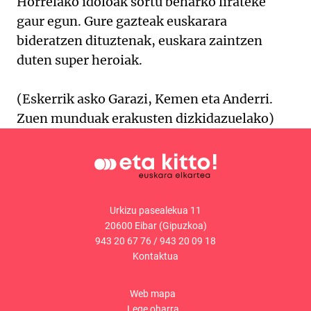
Horrelako idoloak sortu beharko lirateke
gaur egun. Gure gazteak euskarara
bideratzen dituztenak, euskara zaintzen
duten super heroiak.
(Eskerrik asko Garazi, Kemen eta Anderri.
Zuen munduak erakusten dizkidazuelako)
Urkizu pasealekua 11
20600 Eibar (Gipuzkoa)
943 20 67 76
/
943 20 09 18
Kontaktua
Web mapa
Lege oharra