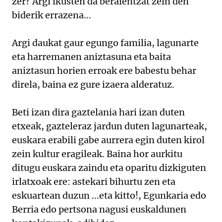
zer? Argi ikusten da beraientzat zein den
biderik errazena...
Argi daukat gaur egungo familia, lagunarte
eta harremanen aniztasuna eta baita
aniztasun horien erroak ere babestu behar
direla, baina ez gure izaera alderatuz.
Beti izan dira gaztelania hari izan duten
etxeak, gazteleraz jardun duten lagunarteak,
euskara erabili gabe aurrera egin duten kirol
zein kultur eragileak. Baina hor aurkitu
ditugu euskara zaindu eta oparitu dizkiguten
irlatxoak ere: astekari bihurtu zen eta
eskuartean duzun ...eta kitto!, Egunkaria edo
Berria edo pertsona nagusi euskaldunen