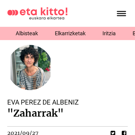
Albisteak
Elkarrizketak
Iritzia
EVA PEREZ DE ALBENIZ
"Zaharrak"
2021/09/27