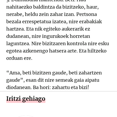
nahitaezko baldintza da bizitzeko, haur,
nerabe, heldu zein zahar izan. Pertsona
bezala errespetatua izatea, nire erabakiak
hartzea. Eta nik egiteko aukerarik ez
dudanean, nire ingurukoek horretan
laguntzea. Nire bizitzaren kontrola nire esku
egotea azkenengo hatsera arte. Eta hiltzeko
orduan ere.
“Ama, beti bizitzen gaude, beti zahartzen
gaude”, esan dit nire semeak gaia aipatu
diodanean. Ba hori: zahartu eta bizi!
Iritzi gehiago