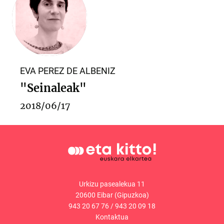
EVA PEREZ DE ALBENIZ
"Seinaleak"
2018/06/17
Urkizu pasealekua 11
20600 Eibar (Gipuzkoa)
943 20 67 76
/
943 20 09 18
Kontaktua