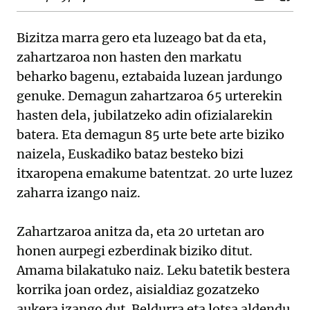
Bizitza marra gero eta luzeago bat da eta,
zahartzaroa non hasten den markatu
beharko bagenu, eztabaida luzean jardungo
genuke. Demagun zahartzaroa 65 urterekin
hasten dela, jubilatzeko adin ofizialarekin
batera. Eta demagun 85 urte bete arte biziko
naizela, Euskadiko bataz besteko bizi
itxaropena emakume batentzat. 20 urte luzez
zaharra izango naiz.
Zahartzaroa anitza da, eta 20 urtetan aro
honen aurpegi ezberdinak biziko ditut.
Amama bilakatuko naiz. Leku batetik bestera
korrika joan ordez, aisialdiaz gozatzeko
aukera izango dut. Beldurra eta lotsa aldendu