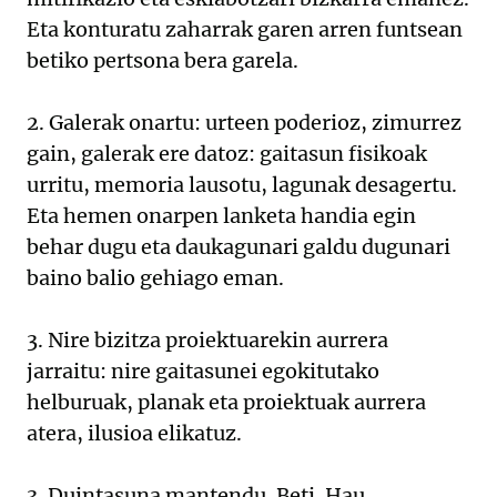
Eta konturatu zaharrak garen arren funtsean
betiko pertsona bera garela.
2. Galerak onartu: urteen poderioz, zimurrez
gain, galerak ere datoz: gaitasun fisikoak
urritu, memoria lausotu, lagunak desagertu.
Eta hemen onarpen lanketa handia egin
behar dugu eta daukagunari galdu dugunari
baino balio gehiago eman.
3. Nire bizitza proiektuarekin aurrera
jarraitu: nire gaitasunei egokitutako
helburuak, planak eta proiektuak aurrera
atera, ilusioa elikatuz.
3. Duintasuna mantendu. Beti. Hau