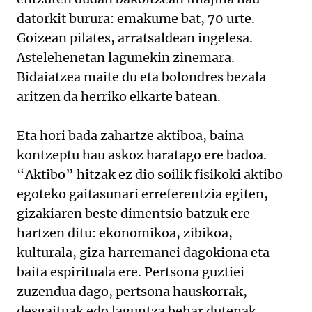
datorkit burura: emakume bat, 70 urte.
Goizean pilates, arratsaldean ingelesa.
Astelehenetan lagunekin zinemara.
Bidaiatzea maite du eta bolondres bezala
aritzen da herriko elkarte batean.
Eta hori bada zahartze aktiboa, baina
kontzeptu hau askoz haratago ere badoa.
“Aktibo” hitzak ez dio soilik fisikoki aktibo
egoteko gaitasunari erreferentzia egiten,
gizakiaren beste dimentsio batzuk ere
hartzen ditu: ekonomikoa, zibikoa,
kulturala, giza harremanei dagokiona eta
baita espirituala ere. Pertsona guztiei
zuzendua dago, pertsona hauskorrak,
desgaituak edo laguntza behar dutenak