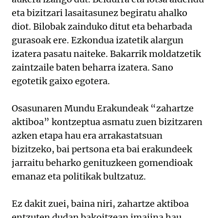
eta bizitzari lasaitasunez begiratu ahalko
diot. Bilobak zainduko ditut eta beharbada
gurasoak ere. Ezkondua izatetik alargun
izatera pasatu naiteke. Bakarrik moldatzetik
zaintzaile baten beharra izatera. Sano
egotetik gaixo egotera.
Osasunaren Mundu Erakundeak “zahartze
aktiboa” kontzeptua asmatu zuen bizitzaren
azken etapa hau era arrakastatsuan
bizitzeko, bai pertsona eta bai erakundeek
jarraitu beharko genituzkeen gomendioak
emanaz eta politikak bultzatuz.
Ez dakit zuei, baina niri, zahartze aktiboa
entzuten dudan bakoitzean imajina hau