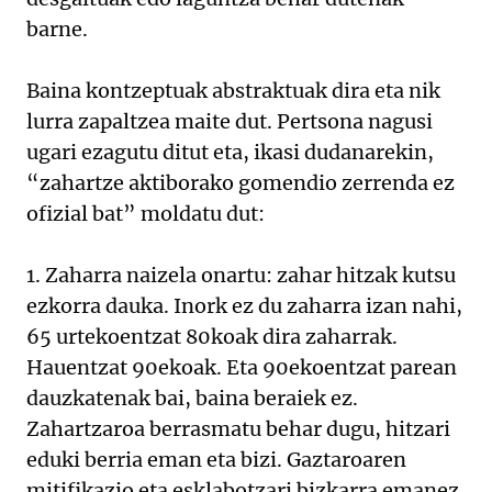
barne.
Baina kontzeptuak abstraktuak dira eta nik
lurra zapaltzea maite dut. Pertsona nagusi
ugari ezagutu ditut eta, ikasi dudanarekin,
“zahartze aktiborako gomendio zerrenda ez
ofizial bat” moldatu dut:
1. Zaharra naizela onartu: zahar hitzak kutsu
ezkorra dauka. Inork ez du zaharra izan nahi,
65 urtekoentzat 80koak dira zaharrak.
Hauentzat 90ekoak. Eta 90ekoentzat parean
dauzkatenak bai, baina beraiek ez.
Zahartzaroa berrasmatu behar dugu, hitzari
eduki berria eman eta bizi. Gaztaroaren
mitifikazio eta esklabotzari bizkarra emanez.