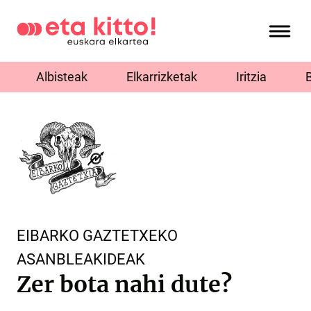
Albisteak
Elkarrizketak
Iritzia
EIBARKO GAZTETXEKO
ASANBLEAKIDEAK
Zer bota nahi dute?