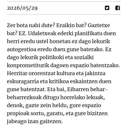
2026/05/29
Zer bota nahi dute? Eraikin bat? Gaztetxe
bat? EZ. Udaletxeak ederki planifikatu duen
herri eredu ustel honetan ez dago lekurik
autogestioa eredu duen gune baterako. Ez
dago lekurik politikoki eta sozialki
konprometiturik dagoen espazio batentzako.
Herritar ororentzat kultura eta jakintza
eskuragarria eta kritikoa eskaintzen duen
gune batentzat. Eta bai, Eibarren behar-
beharrezkoak ditugu horrelako lekuak,
denok, gazte zein heldu, gure espazio
propioak sortu, garatu, eta gure bizitzen
jabeago izan gaitezen.