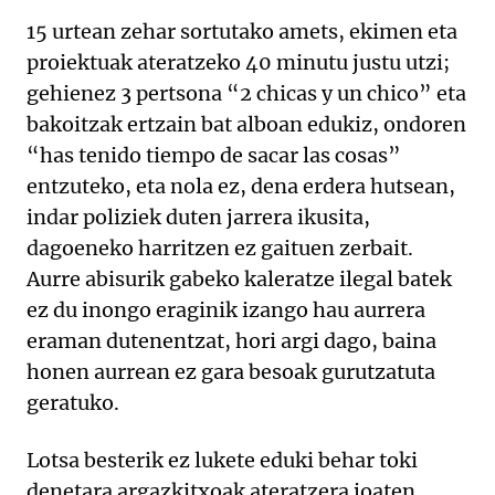
15 urtean zehar sortutako amets, ekimen eta
proiektuak ateratzeko 40 minutu justu utzi;
gehienez 3 pertsona “2 chicas y un chico” eta
bakoitzak ertzain bat alboan edukiz, ondoren
“has tenido tiempo de sacar las cosas”
entzuteko, eta nola ez, dena erdera hutsean,
indar poliziek duten jarrera ikusita,
dagoeneko harritzen ez gaituen zerbait.
Aurre abisurik gabeko kaleratze ilegal batek
ez du inongo eraginik izango hau aurrera
eraman dutenentzat, hori argi dago, baina
honen aurrean ez gara besoak gurutzatuta
geratuko.
Lotsa besterik ez lukete eduki behar toki
denetara argazkitxoak ateratzera joaten