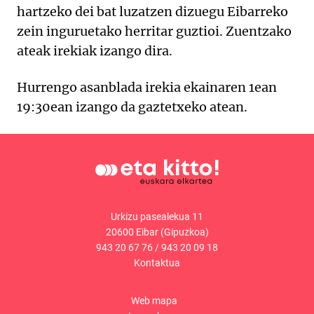
hartzeko dei bat luzatzen dizuegu Eibarreko
zein inguruetako herritar guztioi. Zuentzako
ateak irekiak izango dira.
Hurrengo asanblada irekia ekainaren 1ean
19:30ean izango da gaztetxeko atean.
Urkizu pasealekua 11
20600 Eibar (Gipuzkoa)
943 20 67 76
/
943 20 09 18
Kontaktua
Web mapa