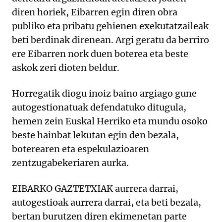
diren horiek, Eibarren egin diren obra
publiko eta pribatu gehienen exekutatzaileak
beti berdinak direnean. Argi geratu da berriro
ere Eibarren nork duen boterea eta beste
askok zeri dioten beldur.
Horregatik diogu inoiz baino argiago gune
autogestionatuak defendatuko ditugula,
hemen zein Euskal Herriko eta mundu osoko
beste hainbat lekutan egin den bezala,
boterearen eta espekulazioaren
zentzugabekeriaren aurka.
EIBARKO GAZTETXIAK aurrera darrai,
autogestioak aurrera darrai, eta beti bezala,
bertan burutzen diren ekimenetan parte