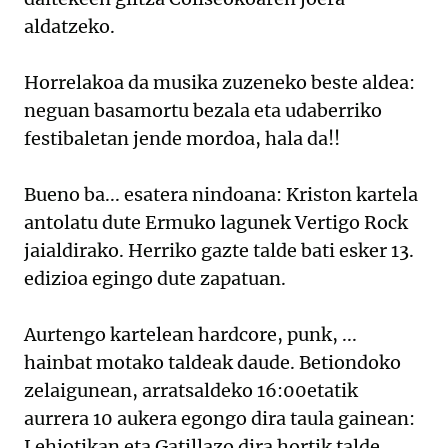
aldatzeko.
Horrelakoa da musika zuzeneko beste aldea:
neguan basamortu bezala eta udaberriko
festibaletan jende mordoa, hala da!!
Bueno ba... esatera nindoana: Kriston kartela
antolatu dute Ermuko lagunek Vertigo Rock
jaialdirako. Herriko gazte talde bati esker 13.
edizioa egingo dute zapatuan.
Aurtengo kartelean hardcore, punk, ...
hainbat motako taldeak daude. Betiondoko
zelaigunean, arratsaldeko 16:00etatik
aurrera 10 aukera egongo dira taula gainean:
Lehiotikan eta Gatillazo dira hortik talde