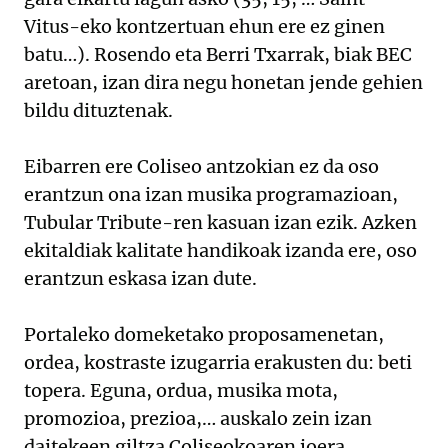
Vitus-eko kontzertuan ehun ere ez ginen
batu…). Rosendo eta Berri Txarrak, biak BEC
aretoan, izan dira negu honetan jende gehien
bildu dituztenak.
Eibarren ere Coliseo antzokian ez da oso
erantzun ona izan musika programazioan,
Tubular Tribute-ren kasuan izan ezik. Azken
ekitaldiak kalitate handikoak izanda ere, oso
erantzun eskasa izan dute.
Portaleko domeketako proposamenetan,
ordea, kostraste izugarria erakusten du: beti
topera. Eguna, ordua, musika mota,
promozioa, prezioa,… auskalo zein izan
daitekeen giltza Coliseokoaren joera