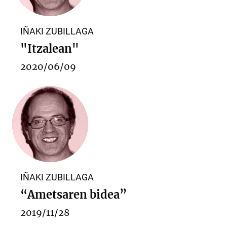
IÑAKI ZUBILLAGA
"Itzalean"
2020/06/09
IÑAKI ZUBILLAGA
“Ametsaren bidea”
2019/11/28