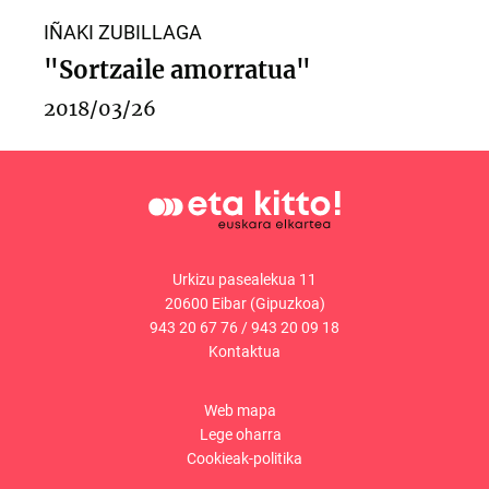
IÑAKI ZUBILLAGA
"Sortzaile amorratua"
2018/03/26
Urkizu pasealekua 11
20600 Eibar (Gipuzkoa)
943 20 67 76
/
943 20 09 18
Kontaktua
Web mapa
Lege oharra
Cookieak-politika