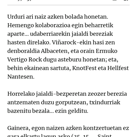
Urduri ari naiz azken bolada honetan.
Hemengo kolaborazioa egin beharretik
aparte… udaberriarekin jaialdi bereziak
hasten direlako. Viñarock-ekin hasi zen
denboraldia Albaceten, eta orain Ermuko
Vertigo Rock dugu asteburu honetan; eta,
behin ekainean sartuta, KnotFest eta Hellfest
Nantesen.
Horrelako jaialdi-bezperetan zeozer berezia
antzematen duzu gorputzean, txindurriak
bazenitu bezala… ezin gelditu.
Gainera, egon naizen azken kontzertuetan ez
gara elkartu lagun asko (35, 15, … Saint