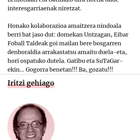
interesgarriaenak niretzat.
Honako kolaborazioa amaitzera nindoala
berri bat jaso dut: domekan Untzagan, Eibar
Foball Taldeak goi mailan bere bosgarren
denboraldia arrakastatsu amaitu duela-eta,
hori ospatuko dutela. Gatibu eta SuTaGar-
ekin... Gogorra benetan!!! Ba, gozatu!!!
Iritzi gehiago