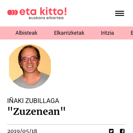
Albisteak
Elkarrizketak
Iritzia
IÑAKI ZUBILLAGA
"Zuzenean"
2019/05/18