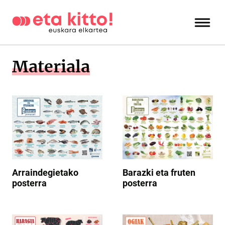
Materiala
Arraindegietako
Barazki eta fruten
posterra
posterra