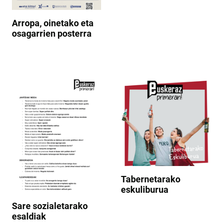
Arropa, oinetako eta
osagarrien posterra
Tabernetarako
eskuliburua
Sare sozialetarako
esaldiak