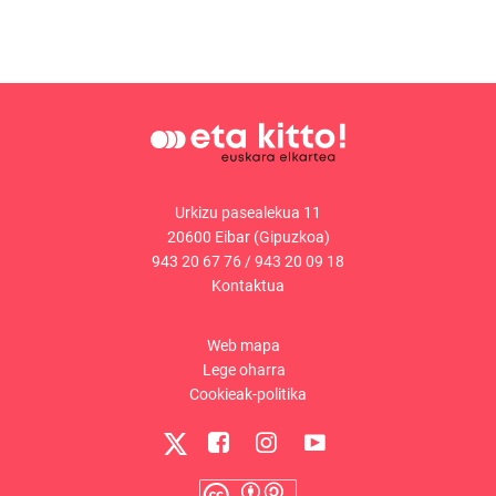
Urkizu pasealekua 11
20600 Eibar (Gipuzkoa)
943 20 67 76
/
943 20 09 18
Kontaktua
Web mapa
Lege oharra
Cookieak-politika