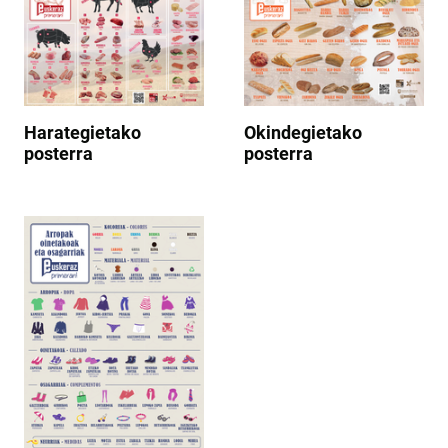
Harategietako
Okindegietako
posterra
posterra