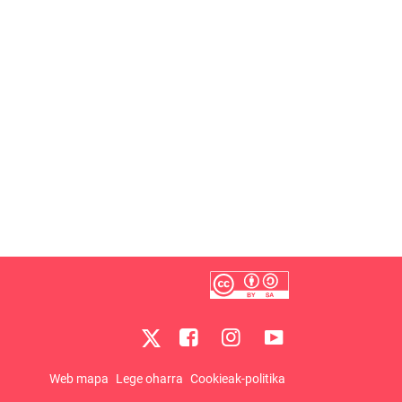
Web mapa
Lege oharra
Cookieak-politika