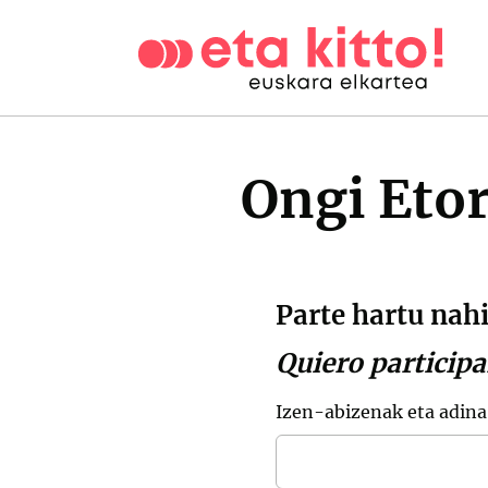
Ongi Etor
Parte hartu nahi
Quiero participa
Izen-abizenak eta adina