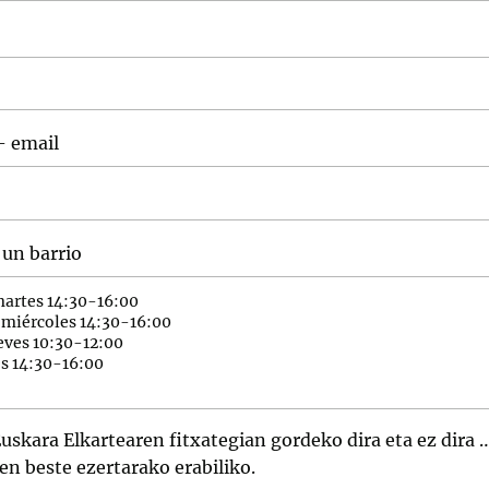
- email
 un barrio
uskara Elkartearen fitxategian gordeko dira eta ez dira 
en beste ezertarako erabiliko.