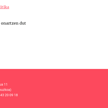
itika
a onartzen dut
ua 11
puzkoa)
43 20 09 18