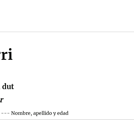
ri
 dut
r
 --- Nombre, apellido y edad