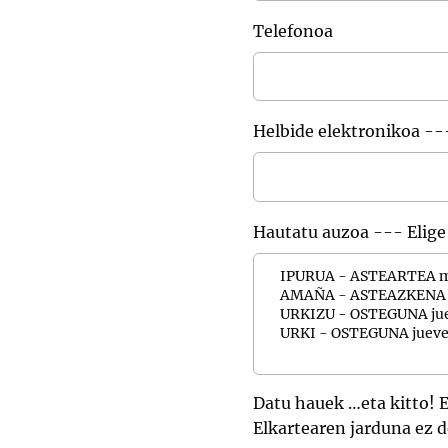
Telefonoa
Helbide elektronikoa --
Hautatu auzoa --- Elige
Datu hauek …eta kitto! E
Elkartearen jarduna ez d