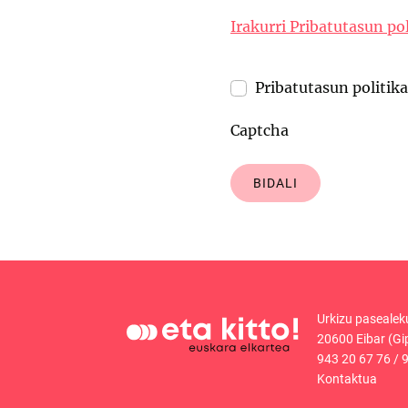
Irakurri Pribatutasun pol
Pribatutasun politik
Captcha
BIDALI
Urkizu pasealek
20600 Eibar (Gi
943 20 67 76
/
9
Kontaktua