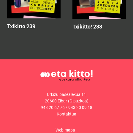
Txikitto 239
Txikitto! 238
Urkizu pasealekua 11
20600 Eibar (Gipuzkoa)
943 20 67 76
/
943 20 09 18
Kontaktua
Web mapa