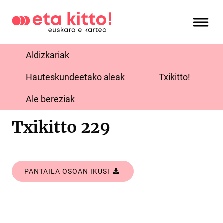
Aldizkariak
Hauteskundeetako aleak
Txikitto!
Ale bereziak
Txikitto 229
PANTAILA OSOAN IKUSI