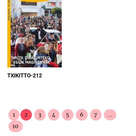
TXIKITTO-212
1
2
3
4
5
6
7
...
10