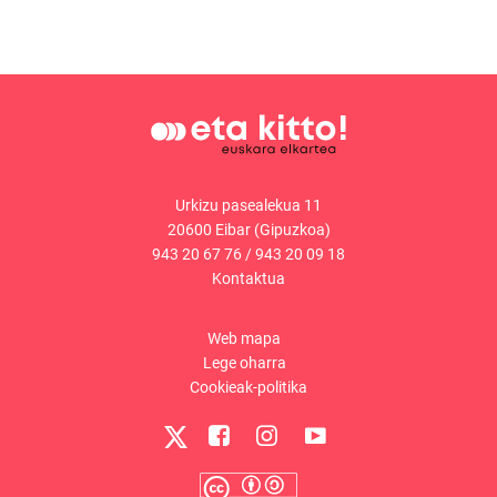
Urkizu pasealekua 11
20600 Eibar (Gipuzkoa)
943 20 67 76
/
943 20 09 18
Kontaktua
Web mapa
Lege oharra
Cookieak-politika