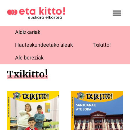
Aldizkariak
Hauteskundeetako aleak
Txikitto!
Ale bereziak
Txikitto!