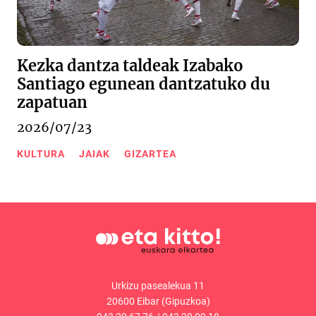
Kezka dantza taldeak Izabako
Santiago egunean dantzatuko du
zapatuan
2026/07/23
KULTURA
JAIAK
GIZARTEA
Urkizu pasealekua 11
20600 Eibar (Gipuzkoa)