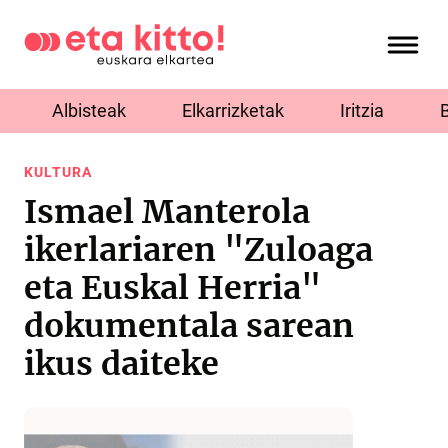
Albisteak
Elkarrizketak
Iritzia
KULTURA
Ismael Manterola
ikerlariaren "Zuloaga
eta Euskal Herria"
dokumentala sarean
ikus daiteke