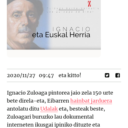
2020/11/27
09:47
eta kitto!
Ignacio Zuloaga pintorea jaio zela 150 urte
bete direla-eta, Eibarren
hainbat jarduera
antolatu ditu
Udalak
eta, besteak beste,
Zuloagari buruzko lau dokumental
interneten ikusgai ipiniko dituzte eta