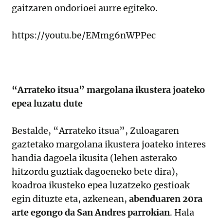
gaitzaren ondorioei aurre egiteko.
https://youtu.be/EMmg6nWPPec
“Arrateko itsua” margolana ikustera joateko
epea luzatu dute
Bestalde, “Arrateko itsua”, Zuloagaren
gaztetako margolana ikustera joateko interes
handia dagoela ikusita (lehen asterako
hitzordu guztiak dagoeneko bete dira),
koadroa ikusteko epea luzatzeko gestioak
egin dituzte eta, azkenean,
abenduaren 20ra
arte egongo da San Andres parrokian
. Hala