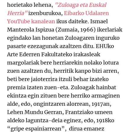
horietako lehena,
"Zuloaga eta Euskal
Herria"
izenburukoa,
Eibarko Udalaren
YouTube kanalean
ikus daiteke. Ismael
Manterola Ispizua (Zumaia, 1966) ikerlariak
egindako lan honetan Zuloagaren inguruko
pasarte ezezagunak azaltzen ditu. EHUko
Arte Ederren Fakultateko irakasleak
margolariak bere herriarekin nolako lotura
zuen azaltzen du, herritik kanpo bizi arren,
beti bere jaioterrira itzuli behar izateko
premia izaten zuen-eta. Zuloagak hainbat
ekintza egin zituen bere herriko armaginen
alde, edo, ongintzaren alorrean, 1917an,
Lehen Mundu Gerran, Frantziako umeen
aldeko laguntza-deia eginez, edo, 1918ko
“gripe espainiarrean”, dirua emanez