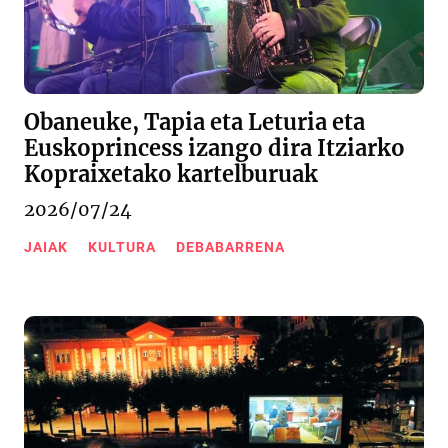
Obaneuke, Tapia eta Leturia eta
Euskoprincess izango dira Itziarko
Kopraixetako kartelburuak
2026/07/24
JAIAK
KULTURA
DEBABARRENA