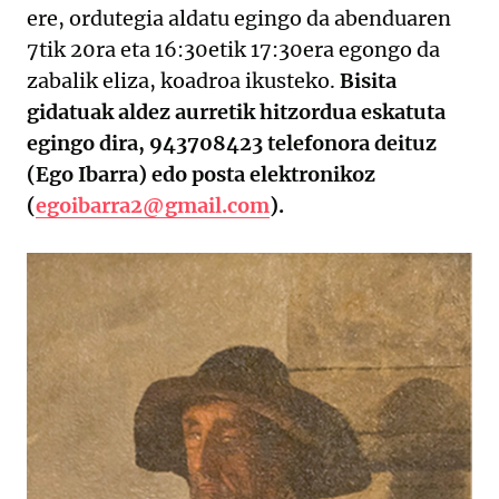
ere, ordutegia aldatu egingo da abenduaren
7tik 20ra eta 16:30etik 17:30era egongo da
zabalik eliza, koadroa ikusteko.
Bisita
gidatuak aldez aurretik hitzordua eskatuta
egingo dira, 943708423 telefonora deituz
(Ego Ibarra) edo posta elektronikoz
(
egoibarra2@gmail.com
).