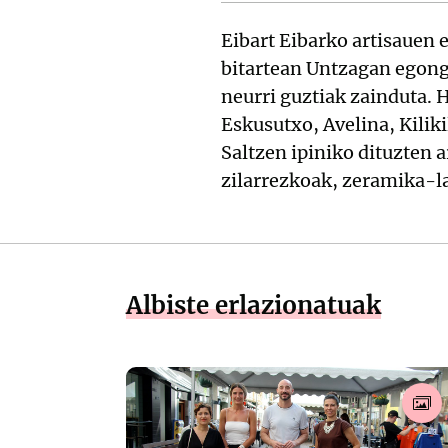
Eibart Eibarko artisauen 
bitartean Untzagan egon
neurri guztiak zainduta. 
Eskusutxo, Avelina, Kilik
Saltzen ipiniko dituzten 
zilarrezkoak, zeramika-la
Albiste erlazionatuak