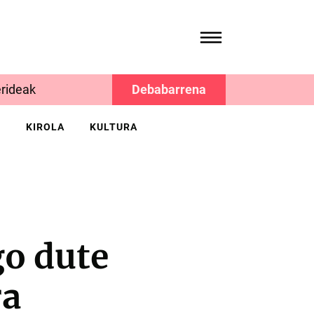
rideak
Debabarrena
K
KIROLA
KULTURA
go dute
ra