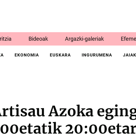
Iritzia
Bideoak
Argazki-galeriak
Efeme
ZA
EKONOMIA
EUSKARA
INGURUMENA
JAIA
rtisau Azoka egin
:00etatik 20:00eta