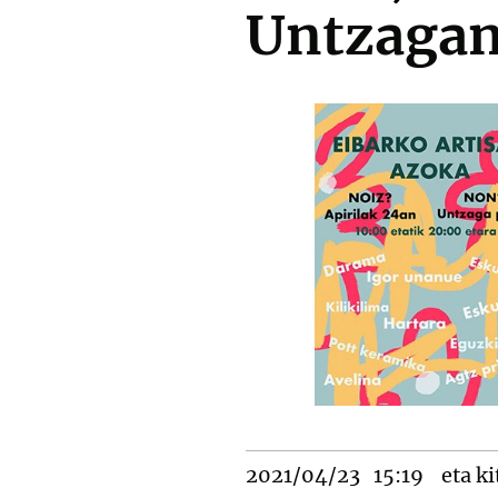
Untzaga
2021/04/23
15:19
eta ki