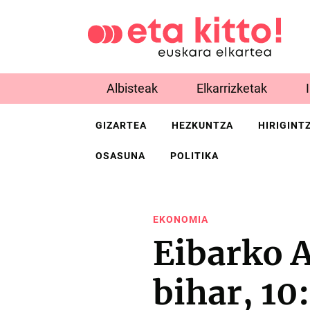
Albisteak
Elkarrizketak
GIZARTEA
HEZKUNTZA
HIRIGINT
OSASUNA
POLITIKA
EKONOMIA
Eibarko A
bihar, 10