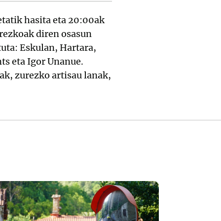
tatik hasita eta 20:00ak
rezkoak diren osasun
uta: Eskulan, Hartara,
nts eta Igor Unanue.
ak, zurezko artisau lanak,