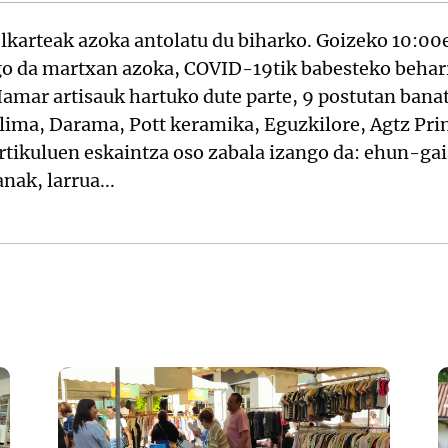
elkarteak azoka antolatu du biharko. Goizeko 10:00e
go da martxan azoka, COVID-19tik babesteko behar
Hamar artisauk hartuko dute parte, 9 postutan banat
ilima, Darama, Pott keramika, Eguzkilore, Agtz Pri
artikuluen eskaintza oso zabala izango da: ehun-gai
nak, larrua...