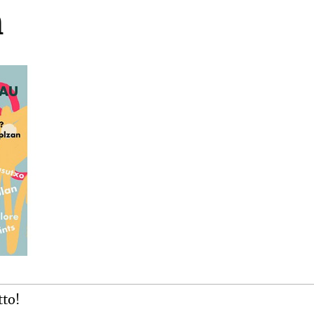
n
tto!