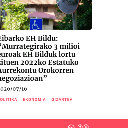
Eibarko EH Bildu:
“Murrategirako 3 milioi
euroak EH Bilduk lortu
zituen 2022ko Estatuko
Aurrekontu Orokorren
negoziazioan”
2026/07/16
OLITIKA
EKONOMIA
GIZARTEA