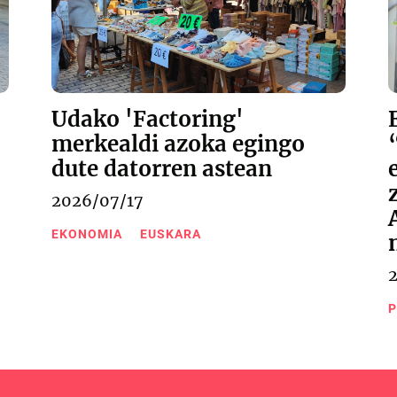
Udako 'Factoring'
merkealdi azoka egingo
dute datorren astean
2026/07/17
EKONOMIA
EUSKARA
P