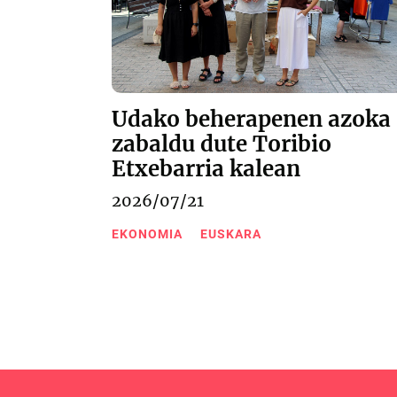
Udako beherapenen azoka
zabaldu dute Toribio
Etxebarria kalean
2026/07/21
EKONOMIA
EUSKARA